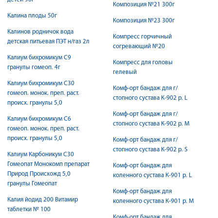
Композиция №21 300г
Калина плоды 50г
Композиция №23 300г
Калинов родничок вода
Компресс горчичный
детская питьевая ПЭТ н/газ 2л
согревающий №20
Калиум бихромикум C9
Компресс для головы
гранулы гомеоп. 4г
гелевый
Калиум бихромикум С30
Комф-орт бандаж для г/
гомеоп. монок. преп. раст.
стопного сустава К-902 р. L
происх. гранулы 5,0
Комф-орт бандаж для г/
Калиум бихромикум С6
стопного сустава К-902 р. M
гомеоп. монок. преп. раст.
происх. гранулы 5,0
Комф-орт бандаж для г/
стопного сустава К-902 р. S
Калиум Карбоникум С30
Гомеопат Монокомп препарат
Комф-орт бандаж для
Природ Происхожд 5,0
коленного сустава К-901 р. L
гранулы Гомеопат
Комф-орт бандаж для
Калия йодид 200 Витамир
коленного сустава К-901 р. M
таблетки № 100
Комф-орт бандаж для