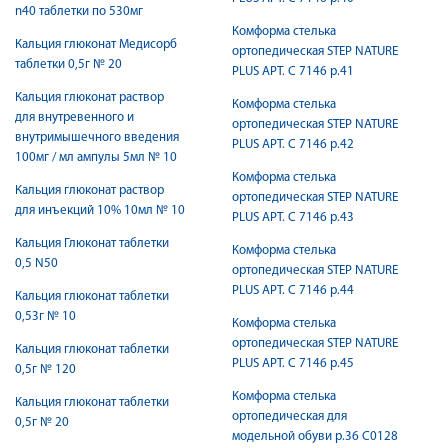
n40 таблетки по 530мг
Комформа стелька
Кальция глюконат Медисорб
ортопедическая STEP NATURE
таблетки 0,5г № 20
PLUS АРТ. С 7146 р.41
Кальция глюконат раствор
Комформа стелька
для внутревенного и
ортопедическая STEP NATURE
внутримышечного введения
PLUS АРТ. С 7146 р.42
100мг / мл ампулы 5мл № 10
Комформа стелька
Кальция глюконат раствор
ортопедическая STEP NATURE
для инъекций 10% 10мл № 10
PLUS АРТ. С 7146 р.43
Кальция Глюконат таблетки
Комформа стелька
0,5 N50
ортопедическая STEP NATURE
PLUS АРТ. С 7146 р.44
Кальция глюконат таблетки
0,53г № 10
Комформа стелька
ортопедическая STEP NATURE
Кальция глюконат таблетки
PLUS АРТ. С 7146 р.45
0,5г № 120
Комформа стелька
Кальция глюконат таблетки
ортопедическая для
0,5г № 20
модельной обуви р.36 С0128