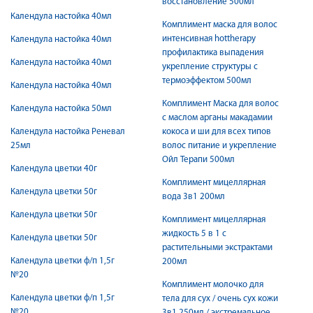
восстановление 500мл
Календула настойка 40мл
Комплимент маска для волос
интенсивная hottherapy
Календула настойка 40мл
профилактика выпадения
Календула настойка 40мл
укрепление структуры с
термоэффектом 500мл
Календула настойка 40мл
Комплимент Маска для волос
Календула настойка 50мл
с маслом арганы макадамии
Календула настойка Реневал
кокоса и ши для всех типов
25мл
волос питание и укрепление
Ойл Терапи 500мл
Календула цветки 40г
Комплимент мицеллярная
Календула цветки 50г
вода 3в1 200мл
Календула цветки 50г
Комплимент мицеллярная
жидкость 5 в 1 с
Календула цветки 50г
растительными экстрактами
Календула цветки ф/п 1,5г
200мл
№20
Комплимент молочко для
Календула цветки ф/п 1,5г
тела для сух / очень сух кожи
№20
3в1 250мл / экстремальное