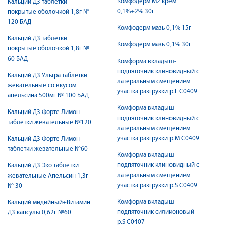
Комфодерм М2 крем
Кальций Д3 таблетки
0,1%+2% 30г
покрытые оболочкой 1,8г №
120 БАД
Комфодерм мазь 0,1% 15г
Кальций Д3 таблетки
Комфодерм мазь 0,1% 30г
покрытые оболочкой 1,8г №
60 БАД
Комформа вкладыш-
подпяточник клиновидный с
Кальций Д3 Ультра таблетки
латеральным смещением
жевательные со вкусом
участка разгрузки р.L С0409
апельсина 500мг № 100 БАД
Комформа вкладыш-
Кальций Д3 Форте Лимон
подпяточник клиновидный с
таблетки жевательные №120
латеральным смещением
участка разгрузки р.M С0409
Кальций Д3 Форте Лимон
таблетки жевательные №60
Комформа вкладыш-
подпяточник клиновидный с
Кальций Д3 Эко таблетки
латеральным смещением
жевательные Апельсин 1,3г
участка разгрузки р.S С0409
№ 30
Комформа вкладыш-
Кальций мидийный+Витамин
подпяточник силиконовый
Д3 капсулы 0,62г №60
р.S С0407