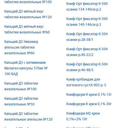
таблетки жевательные №100
Комф-Орт фиксатор К-500
осанки 134-140см р.2
Кальций Д3 мятный вкус
таблетки жевательные №120
Комф-Орт фиксатор К-500
осанки 140-146см р.3
Кальций Д3 мятный вкус
таблетки жевательные №60
Комф-Орт фиксатор К-504
осанки р.28-38/1
Кальций Д3 Никомед
апельсин таблетки
Комф-Орт фиксатор К-504
жевательные №60
осанки р.40-22/2
Кальций Д3 с витаминами
Комф-Орт фиксатор К-504
Мелиген капсулы 570мг №
осанки р.46-48/3
100 БАД
Комф-ортбандаж для
Кальций Д3 таблетки
логтевого суст.К-903 р. S
жевательные №100
Комфодерм К крем 0,1% 15г
Кальций Д3 таблетки
Комфодерм К крем 0,1% 30г
жевательные №50
Комфодерм М2 крем
Кальций Д3 таблетки
0,1%+2% 10г
жевательные апельсин №120