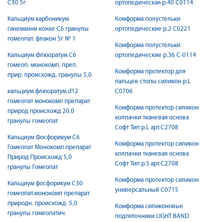
С30 5г
ортопедическая р.40 С0114
Кальциум карбоникум
Комформа полустельки
ганеманни конхе С6 гранулы
ортопедические р.2 С0221
гомеопат. флакон 5г № 1
Комформа полустельки
Кальциум Флюоратум C6
ортопедические р.36 С-0114
гомеоп. монокомп. преп.
Комформа протектор для
прир. происхожд. гранулы 5,0
пальцев стопы силикон р.L
кальциум флюоратум d12
C0706
гомеопат монокомп препарат
Комформа протектор силикон
природ происхожд 20,0
колпачки тканевая основа
гранулы гомеопат
Софт Тип р.L арт.С2708
Кальциум Фосфорикум C6
Комформа протектор силикон
Гомеопат Монокомп препарат
колпачки тканевая основа
Природ Происхожд 5,0
Софт Тип р.S арт.С2708
гранулы Гомеопат
Комформа протектор силикон
Кальциум фосфорикум С30
универсальный С0715
гомеопат.монокомп препарат
природн. происхожд. 5,0
Комформа силиконовые
гранулы гомеопатич.
подпяточники LIGHT BAND