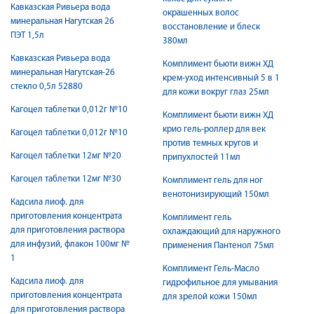
Кавказская Ривьера вода
окрашенных волос
минеральная Нагутская 26
восстановление и блеск
ПЭТ 1,5л
380мл
Кавказская Ривьера вода
Комплимент бьюти вижн ХД
минеральная Нагутская-26
крем-уход интенсивный 5 в 1
стекло 0,5л 52880
для кожи вокруг глаз 25мл
Кагоцел таблетки 0,012г №10
Комплимент бьюти вижн ХД
крио гель-роллер для век
Кагоцел таблетки 0,012г №10
против темных кругов и
Кагоцел таблетки 12мг №20
припухлостей 11мл
Кагоцел таблетки 12мг №30
Комплимент гель для ног
венотонизирующий 150мл
Кадсила лиоф. для
приготовления концентрата
Комплимент гель
для приготовления раствора
охлаждающий для наружного
для инфузий, флакон 100мг №
применения Пантенол 75мл
1
Комплимент Гель-Масло
Кадсила лиоф. для
гидрофильное для умывания
приготовления концентрата
для зрелой кожи 150мл
для приготовления раствора