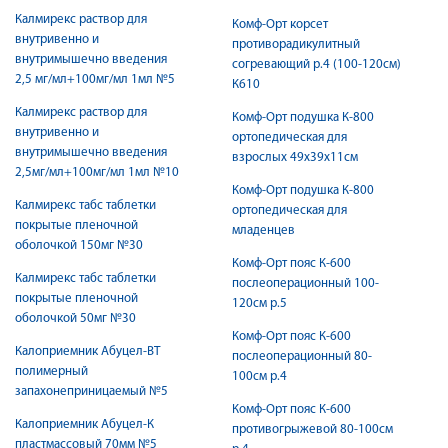
Калмирекс раствор для
Комф-Орт корсет
внутривенно и
противорадикулитный
внутримышечно введения
согревающий р.4 (100-120см)
2,5 мг/мл+100мг/мл 1мл №5
К610
Калмирекс раствор для
Комф-Орт подушка К-800
внутривенно и
ортопедическая для
внутримышечно введения
взрослых 49х39х11см
2,5мг/мл+100мг/мл 1мл №10
Комф-Орт подушка К-800
Калмирекс табс таблетки
ортопедическая для
покрытые пленочной
младенцев
оболочкой 150мг №30
Комф-Орт пояс К-600
Калмирекс табс таблетки
послеоперационный 100-
покрытые пленочной
120см р.5
оболочкой 50мг №30
Комф-Орт пояс К-600
Калоприемник Абуцел-ВТ
послеоперационный 80-
полимерный
100см р.4
запахонеприницаемый №5
Комф-Орт пояс К-600
Калоприемник Абуцел-К
противогрыжевой 80-100см
пластмассовый 70мм №5