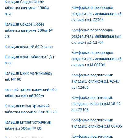
Кальций Сандоз Форте
Комформа перегородка-
таблетки шипучие 1000мг
разделитель межпальцевый
№20
силикон р.L С2704
Кальций Сандоз Форте
Комформа перегородка-
таблетки шипучие 500мг №
разделитель межпальцевый
20
силикон р.S С2704
Кальций хелат № 60 Эвалар
Комформа перегородка-
Кальций хелат таблетки 1,3 г
разделитель межпальцевый
№60
силикон р.М С0704
Кальций Цинк Магний медь
Комформа подпяточник
таб №100
вкладыш силикон р.L 42-45
арт.С2406
кальций цитрат крымский n60
таблетки массой 500мг
Комформа подпяточник
вкладыш силикон р.M 38-42
Кальций цитрат крымский
арт.С2406
таблетки массой 500мг № 120
Комформа подпяточник
Кальций цитрат устричный
вкладыш силикон р.M С0406
таблетки 500мг № 60
Комформа подпяточник