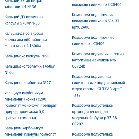
Кальций-актив цитрат
вкладыш силикон р.S С0406
таблетки 1.4 № 36
Комформа подпяточник
Кальций-Д3 витамины
вкладыш силикон р.S34-37
капсулы 570мг №30
арт.С2406
кальций-д3 со вкусом
Комформа подпяточник
апельсина n60 таблетки
силикон р.L С0406
жеват массой 1600мг
Комформа подушечка против
Кальцимакс капсулы №90
натоптышей силикон №6
Кальцимакс таблетки 1468мг
C0724b
№ 60
Комформа подушечки
Кальцинова таблетки №27
силиконовые под дистальный
отдел стопы LIGHT PAD арт.С
кальциум карбоникум
1312
ганеманни (конхе) с200
гомеопат монокомп препарат
Комформа полустелька
природ происхожд 5,0
ортопедическая для
гранулы гомеопат
модельной обуви р.37-38
С0202
Кальциум карбоникум
ганеманни гранулы гомеопат
Комформа полустелька