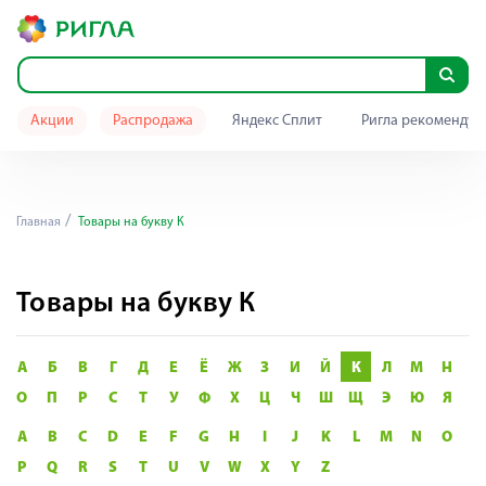
Акции
Распродажа
Яндекс Сплит
Ригла рекомендуе
Главная
Товары на букву К
Товары на букву К
А
Б
В
Г
Д
Е
Ё
Ж
З
И
Й
К
Л
М
Н
О
П
Р
С
Т
У
Ф
Х
Ц
Ч
Ш
Щ
Э
Ю
Я
A
B
C
D
E
F
G
H
I
J
K
L
M
N
O
P
Q
R
S
T
U
V
W
X
Y
Z