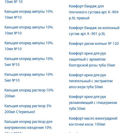
10мл № 10
Комфорт бандаж для
Кальция хлорид ампулы 10%
плечевого сустава арт. К -904
10мл №10
р.XL правый
Кальция хлорид ампулы 10%
Комфорт бандаж на коленный
10мл №10
сустав арт. К -901 р.XL
Кальция хлорид ампулы 10%
Комфорт диски ватные № 120
10мл №10
Комфорт крем для рук
Кальция хлорид ампулы 10%
защитный с ароматом
5мл №10
болгарской розы туба 50мл
Кальция хлорид ампулы 10%
Комфорт крем для рук
5мл №10
питательный с экстрактом
алоэ вера туба 50мл
Кальция хлорид раствор 10%
200мл
Комфорт крем для рук
увлажняющий с глицерином
Кальция хлорид раствор 3%
туба 50мл
200мл Стерильно!
Комфорт масло виноградной
Кальция хлорид раствор для
косточки косм. 100мл
внутривенно введения 10%