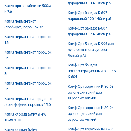
дородовый 100-120см р.5
Калия оротат таблетки 500мг
№30
Комф-Орт бандаж К-607
дородовый 120-140см р.6
Калия перманганат
(пробирка) порошок 3г
Комф-Орт бандаж К-607
дородовый 120-140см р.6
Калия перманганат порошок
15г
Комф-Орт Бандаж К-906 для
лучезапястного сустава
Калия перманганат порошок
Левый р.М
3г
Комф-Орт бандаж
Калия перманганат порошок
послеоперационный р.44-46
3г
K-604
Калия перманганат порошок
Комф-Орт воротник К-80-03
5г
ортопедический для
взрослых мягкий
Калия перманганат средство
дезинф. флак. порошок 15,0
Комф-Орт воротник К-80-04
ортопедический для
Калия хлорид ампулы 4%
взрослых мягкий
10мл №10
Комф-Орт воротник К-80-05
Калия хлорид буфус