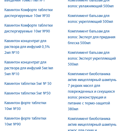
введения 10мкг/1мл №1
Комплимент бальзам для
волос увлажняющий 500мл
Кавинтон Комфорте таблетки
диспергируемые 10мг №30
Комплимент бальзам для
волос укрепляющий 500мл
Кавинтон Комфорте таблетки
диспергируемые 10мг №90
Комплимент бальзам для
волос Эксперт для придания
Кавинтон концентрат для
блеска 500мл
раствора для инфузий 0,5%
2мл №10
Комплимент бальзам для
волос Эксперт укрепляющий
Кавинтон концентрат для
500мл
раствора для инфузий 5мг/мл
5мл №10
Комплимент биоботаника
актив мицеллярный шампунь
Кавинтон таблетки 5мг № 50
7 редких масел для
поврежденных и секущихся
Кавинтон таблетки 5мг №50
волос реконструкция и
Кавинтон форте таблетки
питание с термо-защитой
10мг №30
380мл
Кавинтон форте таблетки
Комплимент биоботаника
10мг №90
актив мицеллярный шампунь
кокос для сухих и