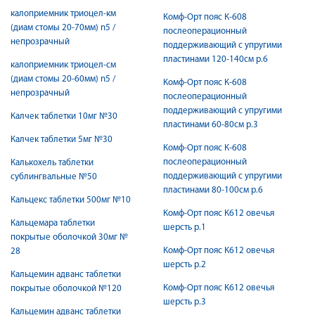
калоприемник триоцел-км
Комф-Орт пояс К-608
(диам стомы 20-70мм) n5 /
послеоперационный
непрозрачный
поддерживающий с упругими
пластинами 120-140см р.6
калоприемник триоцел-см
(диам стомы 20-60мм) n5 /
Комф-Орт пояс К-608
непрозрачный
послеоперационный
поддерживающий с упругими
Калчек таблетки 10мг №30
пластинами 60-80см р.3
Калчек таблетки 5мг №30
Комф-Орт пояс К-608
послеоперационный
Калькохель таблетки
поддерживающий с упругими
сублингвальные №50
пластинами 80-100см р.6
Кальцекс таблетки 500мг №10
Комф-Орт пояс К612 овечья
Кальцемара таблетки
шерсть р.1
покрытые оболочкой 30мг №
Комф-Орт пояс К612 овечья
28
шерсть р.2
Кальцемин адванс таблетки
Комф-Орт пояс К612 овечья
покрытые оболочкой №120
шерсть р.3
Кальцемин адванс таблетки