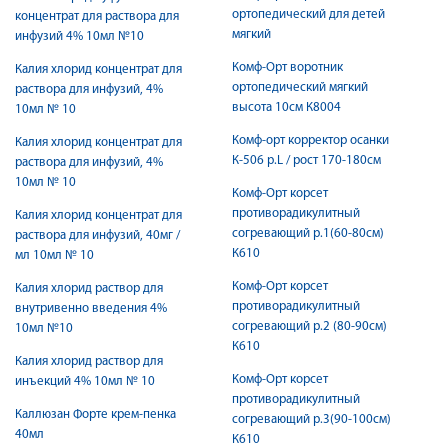
ортопедический для детей
концентрат для раствора для
мягкий
инфузий 4% 10мл №10
Комф-Орт воротник
Калия хлорид концентрат для
ортопедический мягкий
раствора для инфузий, 4%
высота 10см К8004
10мл № 10
Комф-орт корректор осанки
Калия хлорид концентрат для
К-506 р.L / рост 170-180см
раствора для инфузий, 4%
10мл № 10
Комф-Орт корсет
противорадикулитный
Калия хлорид концентрат для
согревающий р.1(60-80см)
раствора для инфузий, 40мг /
К610
мл 10мл № 10
Комф-Орт корсет
Калия хлорид раствор для
противорадикулитный
внутривенно введения 4%
согревающий р.2 (80-90см)
10мл №10
К610
Калия хлорид раствор для
Комф-Орт корсет
инъекций 4% 10мл № 10
противорадикулитный
Каллюзан Форте крем-пенка
согревающий р.3(90-100см)
40мл
К610