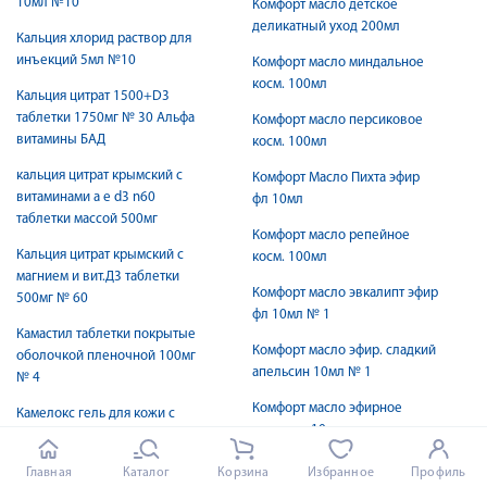
10мл №10
Комфорт масло детское
деликатный уход 200мл
Кальция хлорид раствор для
инъекций 5мл №10
Комфорт масло миндальное
косм. 100мл
Кальция цитрат 1500+D3
таблетки 1750мг № 30 Альфа
Комфорт масло персиковое
витамины БАД
косм. 100мл
кальция цитрат крымский с
Комфорт Масло Пихта эфир
витаминами а е d3 n60
фл 10мл
таблетки массой 500мг
Комфорт масло репейное
Кальция цитрат крымский с
косм. 100мл
магнием и вит.Д3 таблетки
Комфорт масло эвкалипт эфир
500мг № 60
фл 10мл № 1
Камастил таблетки покрытые
Комфорт масло эфир. сладкий
оболочкой пленочной 100мг
апельсин 10мл № 1
№ 4
Комфорт масло эфирное
Камелокс гель для кожи с
гвоздика 10мл
коллагеназой туба 20г
Комфорт масло эфирное
Камелокс гель с аллантоином
Главная
Каталог
Корзина
Избранное
Профиль