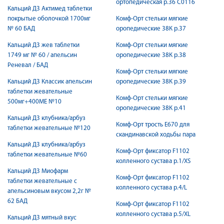
ортопедическая р.36 С0116
Кальций Д3 Актимед таблетки
покрытые оболочкой 1700мг
Комф-Орт стельки мягкие
№ 60 БАД
оропедические 38К р.37
Кальций Д3 жев таблетки
Комф-Орт стельки мягкие
1749 мг № 60 / апельсин
оропедические 38К р.38
Реневал / БАД
Комф-Орт стельки мягкие
Кальций Д3 Классик апельсин
оропедические 38К р.39
таблетки жевательные
Комф-Орт стельки мягкие
500мг+400МЕ №10
оропедические 38К р.41
Кальций Д3 клубника/арбуз
Комф-Орт трость Е670 для
таблетки жевательные №120
скандинавской ходьбы пара
Кальций Д3 клубника/арбуз
Комф-Орт фиксатор F1102
таблетки жевательные №60
колленного сустава р.1/XS
Кальций Д3 Миофарм
Комф-Орт фиксатор F1102
таблетки жевательные с
колленного сустава р.4/L
апельсиновым вкусом 2,2г №
62 БАД
Комф-Орт фиксатор F1102
колленного сустава р.5/XL
Кальций Д3 мятный вкус