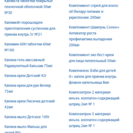
Каликста таблетки покрытые
Комплимент спрей для волос
пленочной оболочкой 30мг
oil therapy питание и
№30
укрепление 200мл
Калимейт порошокдля
Комплимент Шампунь Селен+
приготовления суспензии для
Активатор роста
приема внутрь 5г №21
профилактика выпадения
Калимин 60Н таблетки 60мг
200мл
№100
Комплимент эко бест крем
Калина гель массажный
для лица питательный 50мл
Радикулитный бальзам 75мл
Комплинекс Бэби для детей
Калина крем Детский 42г
0+ капли для приема внутрь
флакон-капельница 8мл
Калина крем для рук Велюр
75мл
Композитрон 2 материал
инъек. коллаген-содержащий
Калина крем Лисичка детский
шприц 2мл № 1
42мл
Композитрон 5 материал
Калина мыло Детское 100г
инъек. коллаген-содержащий
шприц 2мл № 1
Калина мыло Малыш для
детей 90г