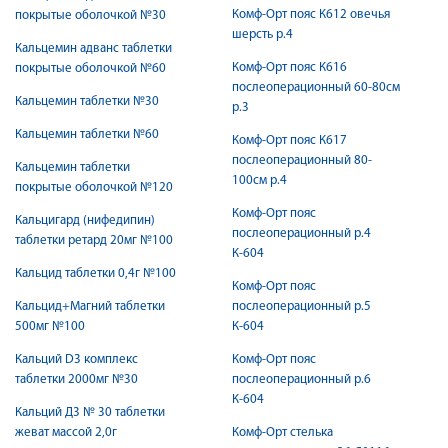
Комф-Орт пояс К612 овечья
покрытые оболочкой №30
шерсть р.4
Кальцемин адванс таблетки
Комф-Орт пояс К616
покрытые оболочкой №60
послеоперационный 60-80см
Кальцемин таблетки №30
р.3
Кальцемин таблетки №60
Комф-Орт пояс К617
послеоперационный 80-
Кальцемин таблетки
100см р.4
покрытые оболочкой №120
Комф-Орт пояс
Кальцигард (нифедипин)
послеоперационный р.4
таблетки ретард 20мг №100
К-604
Кальцид таблетки 0,4г №100
Комф-Орт пояс
Кальцид+Магний таблетки
послеоперационный р.5
500мг №100
К-604
Кальций D3 комплекс
Комф-Орт пояс
таблетки 2000мг №30
послеоперационный р.6
К-604
Кальций Д3 № 30 таблетки
жеват массой 2,0г
Комф-Орт стелька