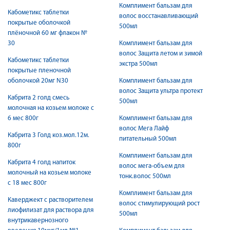
Комплимент бальзам для
Кабометикс таблетки
волос восстанавливающий
покрытые оболочкой
500мл
плёночной 60 мг флакон №
30
Комплимент бальзам для
волос Защита летом и зимой
Кабометикс таблетки
экстра 500мл
покрытые пленочной
оболочкой 20мг N30
Комплимент бальзам для
волос Защита ультра протект
Кабрита 2 голд смесь
500мл
молочная на козьем молоке с
6 мес 800г
Комплимент бальзам для
волос Мега Лайф
Кабрита 3 Голд коз.мол.12м.
питательный 500мл
800г
Комплимент бальзам для
Кабрита 4 голд напиток
волос мега-объем для
молочный на козьем молоке
тонк.волос 500мл
с 18 мес 800г
Комплимент бальзам для
Каверджект с растворителем
волос стимулирующий рост
лиофилизат для раствора для
500мл
внутрикавернозного