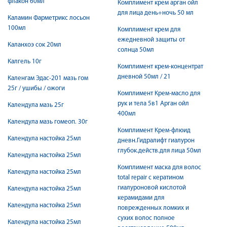
флакон 60мл
Комплимент крем арган ойл
для лица день+ночь 50 мл
Каламин Фарметрикс лосьон
100мл
Комплимент крем для
ежедневной защиты от
Каланхоэ сок 20мл
солнца 50мл
Калгель 10г
Комплимент крем-концентрат
дневной 50мл / 21
Каленгам Эдас-201 мазь гом
25г / ушибы / ожоги
Комплимент Крем-масло для
рук и тела 5в1 Арган ойл
Календула мазь 25г
400мл
Календула мазь гомеоп. 30г
Комплимент Крем-флюид
Календула настойка 25мл
дневн.Гидралифт гиалурон
глубок.действ.для лица 50мл
Календула настойка 25мл
Комплимент маска для волос
Календула настойка 25мл
total repair с кератином
гиалуроновой кислотой
Календула настойка 25мл
керамидами для
Календула настойка 25мл
поврежденных ломких и
сухих волос полное
Календула настойка 25мл