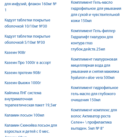
Комплимент Гель-масло
для инфузий, флакон 160мг №
гидрофильное для умывания
1
для сухой и чувствительной
Кадуэт таблетки покрытые
кожи 150мл
оболочкой 10/10мг №30
Комплимент Гель-филлер
Кадуэт таблетки покрытые
Гидралифт гиалурон для
оболочкой 5/10мг №30
контура глаз
глубок.действ.25мл
Казеин 908г
Комплимент гиалуроновая
Казеин Про 1000г в ассорт
мицеллярная вода для
умывания и снятия макияжа
Казеин протеин 908г
hyaluron+aloe vera 500мл
Казеин Фьюжн 1000г
Комплимент гидрофильное
Кайлина ЛНГ система
гель-масло для глубокого
внутриматочная
очищения 150мл
терапевтическая пакет 19,5мг
Комплимент комплекс для
Каламин лосьон 100мл
волос Активатор роста
Селен+ \ профилактика
Каламин Скинэйва лосьон для
выпаден. 5мл № 8"
взрослых и детей с 0 мес.