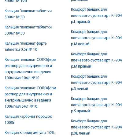
500мг № 120
Комфорт бандаж для
Кальция Глюконат таблетки
плечевого сустава арт. К -904
500мг № 30
р.L правый
Кальция глюконат таблетки
Комфорт бандаж для
500мг № 50
плечевого сустава арт. К -904
Кальция глюконат форте
р.M левый
таблетки 0,5г № 10
Комфорт бандаж для
Кальция глюконат-СОЛОфарм
плечевого сустава арт. К -904
раствор для внутривенно и
р.M правый
внутримышечно введения
Комфорт бандаж для
100мг/мл 10мл №10
плечевого сустава арт. К -904
Кальция глюконат-СОЛОфарм
р.S левый
раствор для внутривенно и
Комфорт бандаж для
внутримышечно введения
плечевого сустава арт. К -904
100мг/мл 5мл №10
р.S правый
Кальция карбонат порошок
Комфорт бандаж для
1000г
плечевого сустава арт. К -904
Кальция хлорид ампулы 10%
р.XL левый