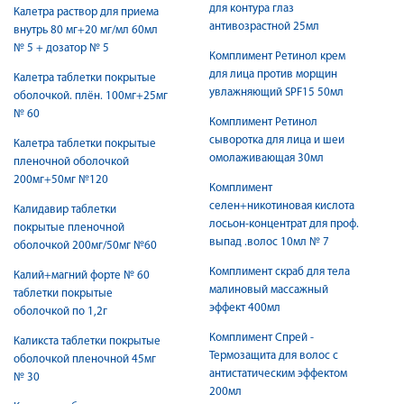
для контура глаз
Калетра раствор для приема
антивозрастной 25мл
внутрь 80 мг+20 мг/мл 60мл
№ 5 + дозатор № 5
Комплимент Ретинол крем
для лица против морщин
Калетра таблетки покрытые
увлажняющий SPF15 50мл
оболочкой. плён. 100мг+25мг
№ 60
Комплимент Ретинол
сыворотка для лица и шеи
Калетра таблетки покрытые
омолаживающая 30мл
пленочной оболочкой
200мг+50мг №120
Комплимент
селен+никотиновая кислота
Калидавир таблетки
лосьон-концентрат для проф.
покрытые пленочной
выпад .волос 10мл № 7
оболочкой 200мг/50мг №60
Комплимент скраб для тела
Калий+магний форте № 60
малиновый массажный
таблетки покрытые
эффект 400мл
оболочкой по 1,2г
Комплимент Спрей -
Каликста таблетки покрытые
Термозащита для волос с
оболочкой пленочной 45мг
антистатическим эффектом
№ 30
200мл