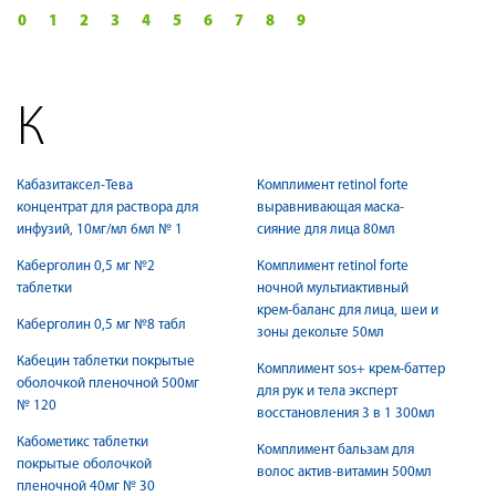
0
1
2
3
4
5
6
7
8
9
К
Кабазитаксел-Тева
Комплимент retinol forte
концентрат для раствора для
выравнивающая маска-
инфузий, 10мг/мл 6мл № 1
сияние для лица 80мл
Каберголин 0,5 мг №2
Комплимент retinol forte
таблетки
ночной мультиактивный
крем-баланс для лица, шеи и
Каберголин 0,5 мг №8 табл
зоны декольте 50мл
Кабецин таблетки покрытые
Комплимент sos+ крем-баттер
оболочкой пленочной 500мг
для рук и тела эксперт
№ 120
восстановления 3 в 1 300мл
Кабометикс таблетки
Комплимент бальзам для
покрытые оболочкой
волос актив-витамин 500мл
пленочной 40мг № 30