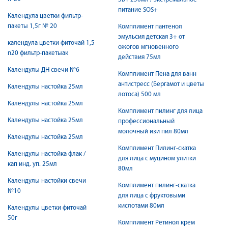
питание SOS+
Календула цветки фильтр-
пакеты 1,5г № 20
Комплимент пантенол
эмульсия детская 3+ от
календула цветки фиточай 1,5
ожогов мгновенного
n20 фильтр-пакетыак
действия 75мл
Календулы ДН свечи №6
Комплимент Пена для ванн
антистресс (Бергамот и цветы
Календулы настойка 25мл
лотоса) 500 мл
Календулы настойка 25мл
Комплимент пилинг для лица
Календулы настойка 25мл
профессиональный
молочный изи пил 80мл
Календулы настойка 25мл
Комплимент Пилинг-скатка
Календулы настойка флак /
для лица с муцином улитки
кап инд. уп. 25мл
80мл
Календулы настойки свечи
Комплимент пилинг-скатка
№10
для лица с фруктовыми
кислотами 80мл
Календулы цветки фиточай
50г
Комплимент Ретинол крем