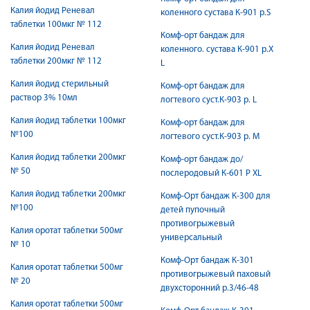
Калия йодид Реневал
коленного сустава К-901 р.S
таблетки 100мкг № 112
Комф-орт бандаж для
Калия йодид Реневал
коленного. сустава К-901 р.X
таблетки 200мкг № 112
L
Калия йодид стерильный
Комф-орт бандаж для
раствор 3% 10мл
логтевого суст.К-903 р. L
Калия йодид таблетки 100мкг
Комф-орт бандаж для
№100
логтевого суст.К-903 р. M
Калия йодид таблетки 200мкг
Комф-орт бандаж до/
№ 50
послеродовый К-601 Р XL
Калия йодид таблетки 200мкг
Комф-Орт бандаж К-300 для
№100
детей пупочный
противогрыжевый
Калия оротат таблетки 500мг
универсальный
№ 10
Комф-Орт бандаж К-301
Калия оротат таблетки 500мг
противогрыжевый паховый
№ 20
двухсторонний р.3/46-48
Калия оротат таблетки 500мг