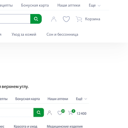
ецепты
Бонусная карта
Наши аптеки
Еще
Корзина
я
Уход за кожей
Сон и бессонница
 верхнем углу.