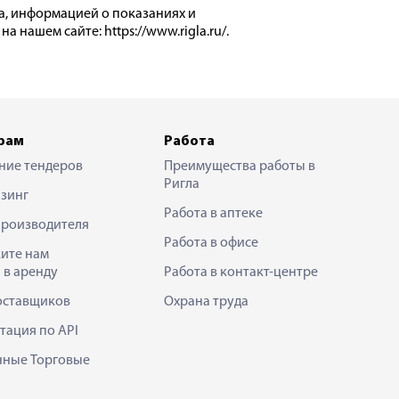
а, информацией о показаниях и
нашем сайте: https://www.rigla.ru/.
рам
Работа
ние тендеров
Преимущества работы в
Ригла
зинг
Работа в аптеке
производителя
Работа в офисе
ите нам
 в аренду
Работа в контакт-центре
оставщиков
Охрана труда
тация по API
нные Торговые