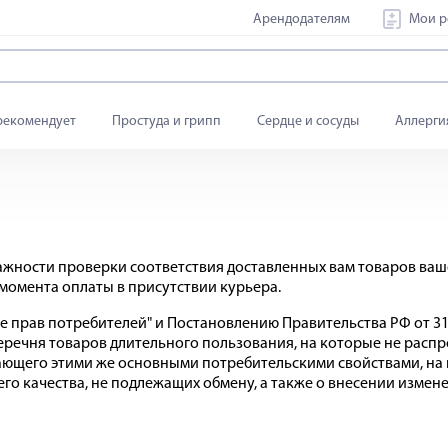
Арендодателям
Мои р
рекомендует
Простуда и грипп
Сердце и сосуды
Аллерги
ажности проверки соответствия доставленных вам товаров ваше
 момента оплаты в присутствии курьера.
ите прав потребителей" и Постановлению Правительства РФ от 3
еречня товаров длительного пользования, на которые не распр
ающего этими же основными потребительскими свойствами, на п
о качества, не подлежащих обмену, а также о внесении измен