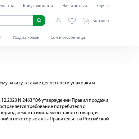
ецепты
Бонусная карта
Наши аптеки
Еще
Корзина
я
Уход за кожей
Сон и бессонница
му заказу, а также целостности упаковки и
1.12.2020 N 2463 "Об утверждении Правил продажи
остраняется требование потребителя о
ериод ремонта или замены такого товара, и
ений в некоторые акты Правительства Российской