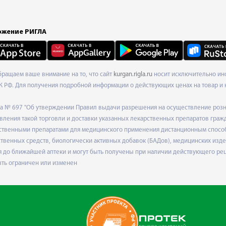
жение РИГЛА
Обращаем ваше внимание на то, что сайт
kurgan.rigla.ru
носит исключительно инф
К РФ. Для получения подробной информации о действующих ценах на товар и 
ода № 697 "Об утверждении Правил выдачи разрешения на осуществление роз
ления такой торговли и доставки указанных лекарственных препаратов граж
твенными препаратами для медицинского применения дистанционным способом
венных средств, биологически активных добавок (БАДов), медицинских издел
 до ближайшей аптеки и могут быть получены при наличии действующего рец
ыть ограничен или изменен