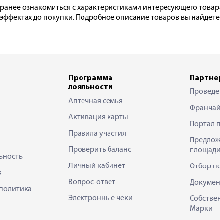
ранее ознакомиться с характеристиками интересующего товар
фектах до покупки. Подробное описание товаров вы найдете на 
Программа
Партне
лояльности
Проведе
Аптечная семья
Франчай
Активация карты
Портал 
Правила участия
Предлож
Проверить баланс
площади
ьность
Личный кабинет
Отбор п
в
Вопрос-ответ
Докумен
политика
Электронные чеки
Собстве
е
Марки