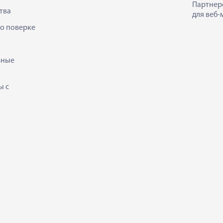
Партнер
тва
для веб-
 о поверке
ьные
ы с