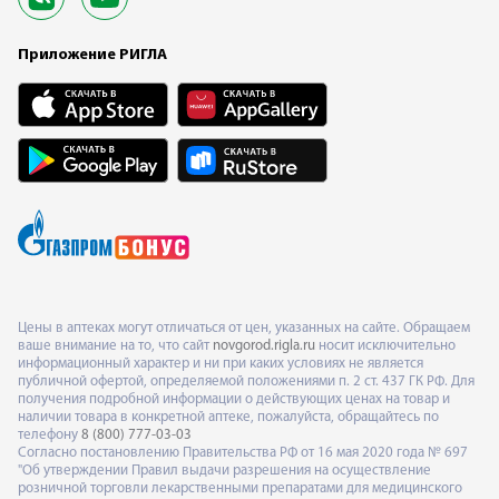
Приложение РИГЛА
Цены в аптеках могут отличаться от цен, указанных на сайте. Обращаем
ваше внимание на то, что сайт
novgorod.rigla.ru
носит исключительно
информационный характер и ни при каких условиях не является
публичной офертой, определяемой положениями п. 2 ст. 437 ГК РФ. Для
получения подробной информации о действующих ценах на товар и
наличии товара в конкретной аптеке, пожалуйста, обращайтесь по
телефону
8 (800) 777-03-03
Согласно постановлению Правительства РФ от 16 мая 2020 года № 697
"Об утверждении Правил выдачи разрешения на осуществление
розничной торговли лекарственными препаратами для медицинского