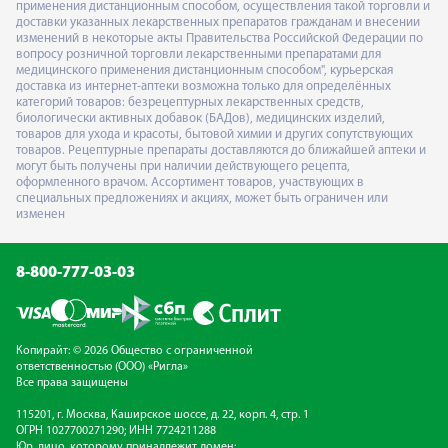
применения дистанционным способом, осуществления такой торговли и
доставки указанных лекарственных препаратов гражданам и внесении
изменений в некоторые акты Правительства Российской Федерации по
вопросу розничной торговли лекарственными препаратами для
медицинского применения дистанционным способом", курьерская
доставка из интернет-аптеки возможна только для определённых
категорий товаров: безрецептурных лекарственных средств,
биологически активных добавок (БАДов), медицинских изделий,
товаров для ухода и красоты, бытовой химии и других сопутствующих
товаров. Рецептурные препараты доставляются до ближайшей аптеки и
могут быть получены при наличии действующего рецепта,
оформленного врачом. Ассортимент товаров, участвующих в
специальных предложениях и акциях, может быть ограничен или
изменен
8-800-777-03-03
Копирайт: © 2026 Общество с ограниченной
ответственностью (ООО) «Ригла»
Все права защищены
115201, г. Москва, Каширское шоссе, д. 22, корп. 4, стр. 1
ОГРН 1027700271290; ИНН 7724211288
Юр. лицо, которому принадлежит домен: