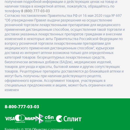
получения подробной информации о действующих ценах на товар и
наличии товара в конкретной аптеке, пожалуйста, обращайтесь по
телефону
8 (800) 777-03-03
Согласно постановлению Правительства РФ от 16 мая 2020 года № 697
"Об утверждении Правил выдачи разрешения на осуществление
розничной торговли лекарственными препаратами для медицинского
применения дистанционным способом, осуществления такой торговли и
доставки указанных лекарственных препаратов гражданам и внесении
изменений в некоторые акты Правительства Российской Федерации по
вопросу розничной торговли лекарственными препаратами для
медицинского применения дистанционным способом", курьерская
доставка из интернет-аптеки возможна только для определённых
категорий товаров: безрецептурных лекарственных средств,
биологически активных добавок (БАДов), медицинских изделий,
товаров для ухода и красоты, бытовой химии и других сопутствующих
товаров. Рецептурные препараты доставляются до ближайшей аптеки и
могут быть получены при наличии действующего рецепта,
оформленного врачом. Ассортимент товаров, участвующих в
специальных предложениях и акциях, может быть ограничен или
изменен
8-800-777-03-03
Копирайт: © 2026 Общество с ограниченной