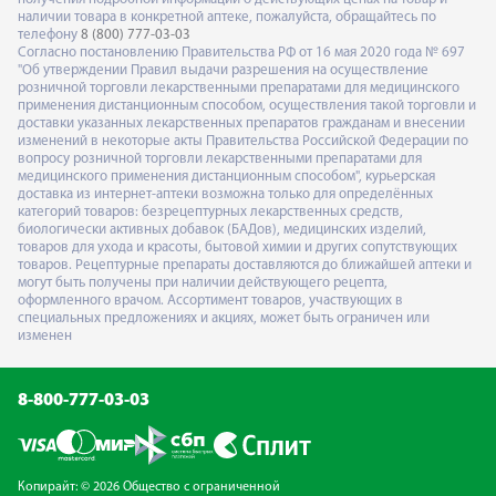
наличии товара в конкретной аптеке, пожалуйста, обращайтесь по
телефону
8 (800) 777-03-03
Согласно постановлению Правительства РФ от 16 мая 2020 года № 697
"Об утверждении Правил выдачи разрешения на осуществление
розничной торговли лекарственными препаратами для медицинского
применения дистанционным способом, осуществления такой торговли и
доставки указанных лекарственных препаратов гражданам и внесении
изменений в некоторые акты Правительства Российской Федерации по
вопросу розничной торговли лекарственными препаратами для
медицинского применения дистанционным способом", курьерская
доставка из интернет-аптеки возможна только для определённых
категорий товаров: безрецептурных лекарственных средств,
биологически активных добавок (БАДов), медицинских изделий,
товаров для ухода и красоты, бытовой химии и других сопутствующих
товаров. Рецептурные препараты доставляются до ближайшей аптеки и
могут быть получены при наличии действующего рецепта,
оформленного врачом. Ассортимент товаров, участвующих в
специальных предложениях и акциях, может быть ограничен или
изменен
8-800-777-03-03
Копирайт: © 2026 Общество с ограниченной