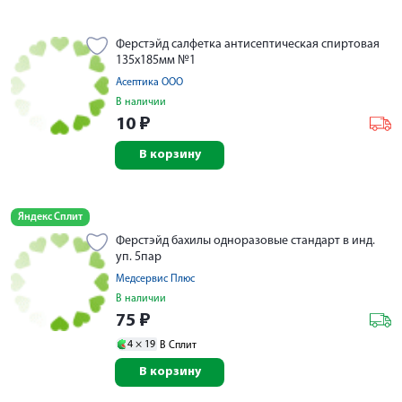
Ферстэйд салфетка антисептическая спиртовая
135х185мм №1
Асептика ООО
В наличии
10
₽
В корзину
Яндекс Сплит
Ферстэйд бахилы одноразовые стандарт в инд.
уп. 5пар
Медсервис Плюс
В наличии
75
₽
4 ×
19
В Сплит
В корзину