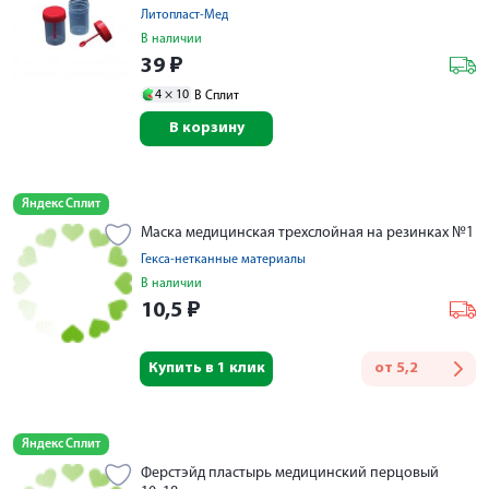
Литопласт-Мед
В наличии
39
₽
4 ×
10
В Сплит
В корзину
Яндекс Сплит
Маска медицинская трехслойная на резинках №1
Гекса-нетканные материалы
В наличии
10,5
₽
Купить в 1 клик
от
5,2
Яндекс Сплит
Ферстэйд пластырь медицинский перцовый