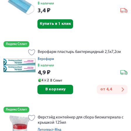
В наличии
3,4
₽
Купить в 1 клик
Яндекс Сплит
Верофарм пластырь бактерицидный 2,5х7,2см
Верофарм
В наличии
4,9
₽
4 ×
2
В Сплит
В корзину
от
4,4
Яндекс Сплит
Ферстэйд контейнер для сбора биоматериала с
крышкой 125мл
Литопласт-Мед