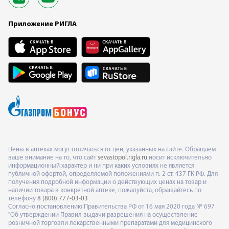
Приложение РИГЛА
Цены в аптеках могут отличаться от цен, указанных на сайте. Обращаем
ваше внимание на то, что сайт
sevastopol.rigla.ru
носит исключительно
информационный характер и ни при каких условиях не является
публичной офертой, определяемой положениями п. 2 ст. 437 ГК РФ. Для
получения подробной информации о действующих ценах на товар и
наличии товара в конкретной аптеке, пожалуйста, обращайтесь по
телефону
8 (800) 777-03-03
Согласно постановлению Правительства РФ от 16 мая 2020 года № 697
"Об утверждении Правил выдачи разрешения на осуществление
розничной торговли лекарственными препаратами для медицинского