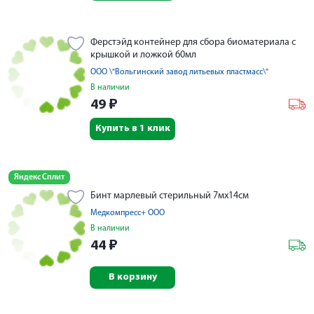
Ферстэйд контейнер для сбора биоматериала с
крышкой и ложкой 60мл
ООО \"Вольгинский завод литьевых пластмасс\"
В наличии
49
₽
Купить в 1 клик
Яндекс Сплит
Бинт марлевый стерильный 7мх14см
Медкомпресс+ ООО
В наличии
44
₽
В корзину