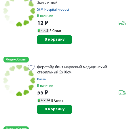
3мл с иглой
SFM Hospital Product
В наличии
12
₽
4 ×
3
В Сплит
В корзину
Яндекс Сплит
Ферстэйд бинт марлевый медицинский
стерильный 5х10см
Ригла
В наличии
55
₽
4 ×
14
В Сплит
В корзину