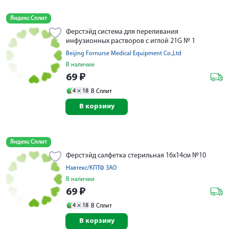
Яндекс Сплит
Ферстэйд система для переливания
инфузионных растворов с иглой 21G № 1
Beijing Fornurse Medical Equipment Co.,Ltd
В наличии
69
₽
4 ×
18
В Сплит
В корзину
Яндекс Сплит
Ферстэйд салфетка стерильная 16х14см №10
Навтекс/КПТФ ЗАО
В наличии
69
₽
4 ×
18
В Сплит
В корзину