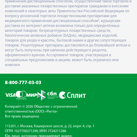
применения дистанционным способом, осуществления такой торговли и
доставки указанных лекарственных препаратов гражданам и внесении
изменений в некоторые акты Правительства Российской Федерации по
вопросу розничной торговли лекарственными препаратами для
медицинского применения дистанционным способом", курьерская
доставка из интернет-аптеки возможна только для определённых
категорий товаров: безрецептурных лекарственных средств,
биологически активных добавок (БАДов), медицинских изделий,
товаров для ухода и красоты, бытовой химии и других сопутствующих
товаров. Рецептурные препараты доставляются до ближайшей аптеки и
могут быть получены при наличии действующего рецепта,
оформленного врачом. Ассортимент товаров, участвующих в
специальных предложениях и акциях, может быть ограничен или
изменен
8-800-777-03-03
Копирайт: © 2026 Общество с ограниченной
ответственностью (ООО) «Ригла»
Все права защищены
115201, г. Москва, Каширское шоссе, д. 22, корп. 4, стр. 1
ОГРН 1027700271290; ИНН 7724211288
Юр. лицо, которому принадлежит домен: