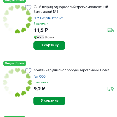
Яндекс Сплит
СФМ шприц одноразовый трехкомпонентный
5мл с иглой №1
SFM Hospital Product
В наличии
11,5
₽
4 ×
3
В Сплит
В корзину
Яндекс Сплит
Контейнер для биопроб универсальный 125мл
Гем ООО
В наличии
9,2
₽
В корзину