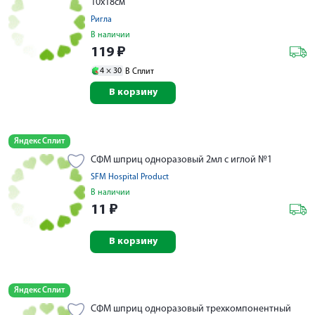
10х18см
Ригла
В наличии
119
₽
4 ×
30
В Сплит
В корзину
Яндекс Сплит
СФМ шприц одноразовый 2мл с иглой №1
SFM Hospital Product
В наличии
11
₽
В корзину
Яндекс Сплит
СФМ шприц одноразовый трехкомпонентный