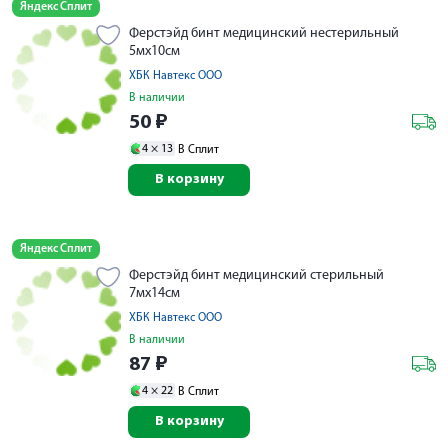
Яндекс Сплит
Ферстэйд бинт медицинский нестерильный
5мх10см
ХБК Навтекс ООО
В наличии
50
₽
4 ×
13
В Сплит
В корзину
Яндекс Сплит
Ферстэйд бинт медицинский стерильный
7мх14см
ХБК Навтекс ООО
В наличии
87
₽
4 ×
22
В Сплит
В корзину