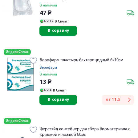
В наличии
47
₽
4 ×
12
В Сплит
В корзину
Яндекс Сплит
Верофарм пластырь бактерицидный 6х10см
Верофарм
В наличии
13
₽
4 ×
4
В Сплит
В корзину
от
11,5
Яндекс Сплит
Ферстэйд контейнер для сбора биоматериала с
крышкой и ложкой 60мл