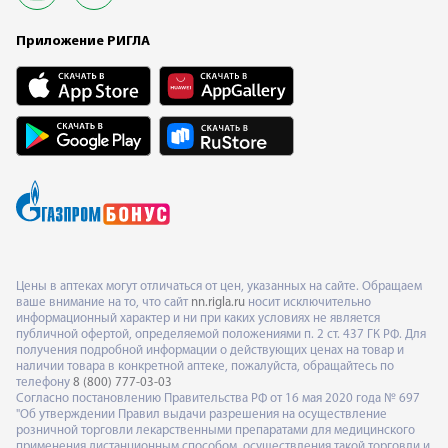
Приложение РИГЛА
Цены в аптеках могут отличаться от цен, указанных на сайте. Обращаем
ваше внимание на то, что сайт
nn.rigla.ru
носит исключительно
информационный характер и ни при каких условиях не является
публичной офертой, определяемой положениями п. 2 ст. 437 ГК РФ. Для
получения подробной информации о действующих ценах на товар и
наличии товара в конкретной аптеке, пожалуйста, обращайтесь по
телефону
8 (800) 777-03-03
Согласно постановлению Правительства РФ от 16 мая 2020 года № 697
"Об утверждении Правил выдачи разрешения на осуществление
розничной торговли лекарственными препаратами для медицинского
применения дистанционным способом, осуществления такой торговли и