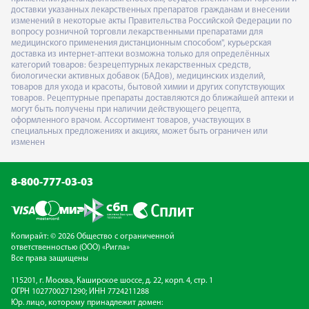
доставки указанных лекарственных препаратов гражданам и внесении
изменений в некоторые акты Правительства Российской Федерации по
вопросу розничной торговли лекарственными препаратами для
медицинского применения дистанционным способом", курьерская
доставка из интернет-аптеки возможна только для определённых
категорий товаров: безрецептурных лекарственных средств,
биологически активных добавок (БАДов), медицинских изделий,
товаров для ухода и красоты, бытовой химии и других сопутствующих
товаров. Рецептурные препараты доставляются до ближайшей аптеки и
могут быть получены при наличии действующего рецепта,
оформленного врачом. Ассортимент товаров, участвующих в
специальных предложениях и акциях, может быть ограничен или
изменен
8-800-777-03-03
Копирайт: © 2026 Общество с ограниченной
ответственностью (ООО) «Ригла»
Все права защищены
115201, г. Москва, Каширское шоссе, д. 22, корп. 4, стр. 1
ОГРН 1027700271290; ИНН 7724211288
Юр. лицо, которому принадлежит домен: