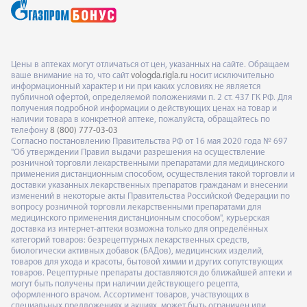
Цены в аптеках могут отличаться от цен, указанных на сайте. Обращаем
ваше внимание на то, что сайт
vologda.rigla.ru
носит исключительно
информационный характер и ни при каких условиях не является
публичной офертой, определяемой положениями п. 2 ст. 437 ГК РФ. Для
получения подробной информации о действующих ценах на товар и
наличии товара в конкретной аптеке, пожалуйста, обращайтесь по
телефону
8 (800) 777-03-03
Согласно постановлению Правительства РФ от 16 мая 2020 года № 697
"Об утверждении Правил выдачи разрешения на осуществление
розничной торговли лекарственными препаратами для медицинского
применения дистанционным способом, осуществления такой торговли и
доставки указанных лекарственных препаратов гражданам и внесении
изменений в некоторые акты Правительства Российской Федерации по
вопросу розничной торговли лекарственными препаратами для
медицинского применения дистанционным способом", курьерская
доставка из интернет-аптеки возможна только для определённых
категорий товаров: безрецептурных лекарственных средств,
биологически активных добавок (БАДов), медицинских изделий,
товаров для ухода и красоты, бытовой химии и других сопутствующих
товаров. Рецептурные препараты доставляются до ближайшей аптеки и
могут быть получены при наличии действующего рецепта,
оформленного врачом. Ассортимент товаров, участвующих в
специальных предложениях и акциях, может быть ограничен или