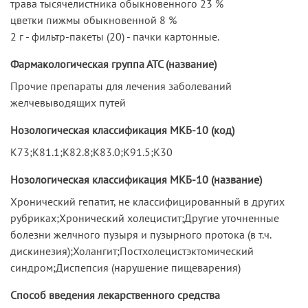
трава тысячелистника обыкновенного 23 %
цветки пижмы обыкновенной 8 %
2 г - фильтр-пакеты (20) - пачки картонные.
Фармакологическая группа АТС (название)
Прочие препараты для лечения заболеваний
желчевыводящих путей
Нозологическая классификация МКБ-10 (код)
K73;K81.1;K82.8;K83.0;K91.5;K30
Нозологическая классификация МКБ-10 (название)
Хронический гепатит, не классифицированный в других
рубриках;Хронический холецистит;Другие уточненные
болезни желчного пузыря и пузырного протока (в т.ч.
дискинезия);Холангит;Постхолецистэктомический
синдром;Диспепсия (нарушение пищеварения)
Способ введения лекарственного средства