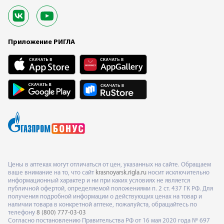
Приложение РИГЛА
Цены в аптеках могут отличаться от цен, указанных на сайте. Обращаем
ваше внимание на то, что сайт
krasnoyarsk.rigla.ru
носит исключительно
информационный характер и ни при каких условиях не является
публичной офертой, определяемой положениями п. 2 ст. 437 ГК РФ. Для
получения подробной информации о действующих ценах на товар и
наличии товара в конкретной аптеке, пожалуйста, обращайтесь по
телефону
8 (800) 777-03-03
Согласно постановлению Правительства РФ от 16 мая 2020 года № 697