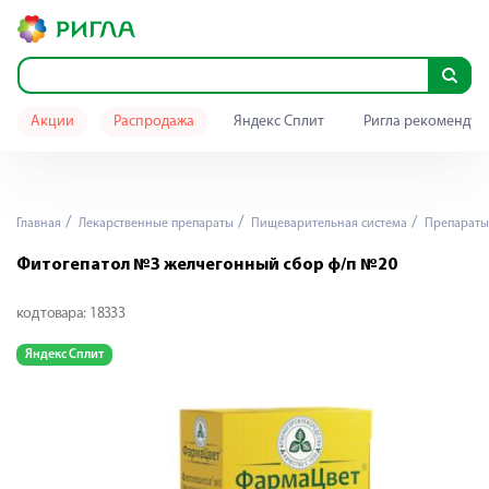
Акции
Распродажа
Яндекс Сплит
Ригла рекомендуе
Главная
Лекарственные препараты
Пищеварительная система
Препараты 
Фитогепатол №3 желчегонный сбор ф/п №20
код товара:
18333
Яндекс Сплит