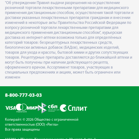
"Об утверждении Правил выдачи разрешения на осуществление
розничной торговли лекарственными препаратами для медицинского
применения дистанционным способом, осуществления такой торговли и
доставки указанных лекарственных препаратов гражданам и внесении
изменений в некоторые акты Правительства Российской Федерации по
вопросу розничной торговли лекарственными препаратами для
медицинского применения дистанционным способом", курьерская
доставка из интернет-аптеки возможна только для определённых
категорий товаров: безрецептурных лекарственных средств,
биологически активных добавок (БАДов), медицинских изделий,
товаров для ухода и красоты, бытовой химии и других сопутствующих
товаров. Рецептурные препараты доставляются до ближайшей аптеки и
могут быть получены при наличии действующего рецепта,
оформленного врачом. Ассортимент товаров, участвующих в
специальных предложениях и акциях, может быть ограничен или
изменен
8-800-777-03-03
Копирайт: © 2026 Общество с ограниченной
ответственностью (ООО) «Ригла»
Все права защищены