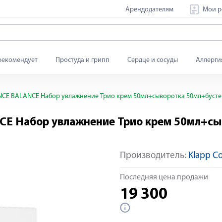
Арендодателям
Мои р
рекомендует
Простуда и грипп
Сердце и сосуды
Аллерги
NCE BALANCE Набор увлажнение Трио крем 50мл+сыворотка 50мл+бусте
CE Набор увлажнение Трио крем 50мл+сы
Производитель:
Klapp C
Последняя цена продажи
19 300