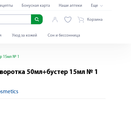
ецепты
Бонусная карта
Наши аптеки
Еще
Корзина
я
Уход за кожей
Сон и бессонница
р 15мл № 1
воротка 50мл+бустер 15мл № 1
osmetics