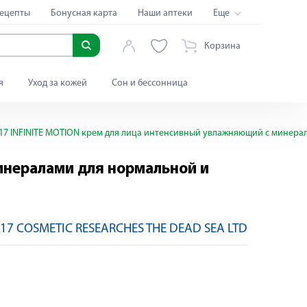
ецепты
Бонусная карта
Наши аптеки
Еще
Корзина
я
Уход за кожей
Сон и бессонница
17 INFINITE MOTION крем для лица интенсивный увлажняющий с минера
инералами для нормальной и
17 COSMETIC RESEARCHES THE DEAD SEA LTD