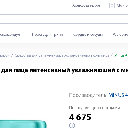
Арендодателям
Мои р
рекомендует
Простуда и грипп
Сердце и сосуды
Аллерги
 лицом
Средства для увлажнения, восстановления кожи лица
Minus 4
 для лица интенсивный увлажняющий с м
Производитель:
MINUS 4
Яндекс Сплит
Последняя цена продажи
4 675