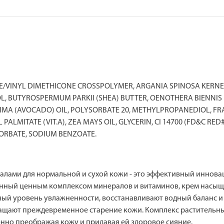
/VINYL DIMETHICONE CROSSPOLYMER, ARGANIA SPINOSA KERNEL 
 BUTYROSPERMUM PARKII (SHEA) BUTTER, OENOTHERA BIENNIS (
SIMA (AVOCADO) OIL, POLYSORBATE 20, METHYLPROPANEDIOL, F
L PALMITATE (VIT.A), ZEA MAYS OIL, GLYCERIN, CI 14700 (FD&C R
SORBATE, SODIUM BENZOATE.
лами для нормальной и сухой кожи - это эффективный иннова
щенный ценным комплексом минералов и витаминов, крем насы
й уровень увлажненности, восстанавливают водный баланс и 
щают преждевременное старение кожи. Комплекс растительных м
енно преображая кожу и придавая ей здоровое сияние.