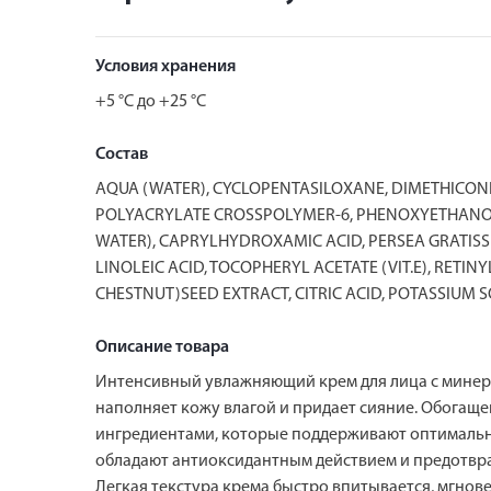
Условия хранения
+5 °C до +25 °C
Состав
AQUA (WATER), CYCLOPENTASILOXANE, DIMETHICONE
POLYACRYLATE CROSSPOLYMER-6, PHENOXYETHANOL,
WATER), CAPRYLHYDROXAMIC ACID, PERSEA GRATIS
LINOLEIC ACID, TOCOPHERYL ACETATE (VIT.E), RETINY
CHESTNUT)SEED EXTRACT, CITRIC ACID, POTASSIUM 
Описание товара
Интенсивный увлажняющий крем для лица с минера
наполняет кожу влагой и придает сияние. Обога
ингредиентами, которые поддерживают оптимальны
обладают антиоксидантным действием и предотвра
Легкая текстура крема быстро впитывается, мгнов