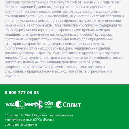
Согласно постановлению Правительства РФ от 16 мая 2020 года № 697
"Об утверждении Правил выдачи разрешения на осуществление
розничной торговли лекарственными препаратами для медицинского
применения дистанционным способом, осуществления такой торговли и
доставки указанных лекарственных препаратов гражданам и внесении
изменений в некоторые акты Правительства Российской Федерации по
вопросу розничной торговли лекарственными препаратами для
медицинского применения дистанционным способом", курьерская
доставка из интернет-аптеки возможна только для определённых
категорий товаров: безрецептурных лекарственных средств,
биологически активных добавок (БАДов), медицинских изделий,
товаров для ухода и красоты, бытовой химии и других сопутствующих
товаров. Рецептурные препараты доставляются до ближайшей аптеки и
могут быть получены при наличии действующего рецепта,
оформленного врачом. Ассортимент товаров, участвующих в
специальных предложениях и акциях, может быть ограничен или
изменен
8-800-777-03-03
Копирайт: © 2026 Общество с ограниченной
ответственностью (ООО) «Ригла»
Все права защищены