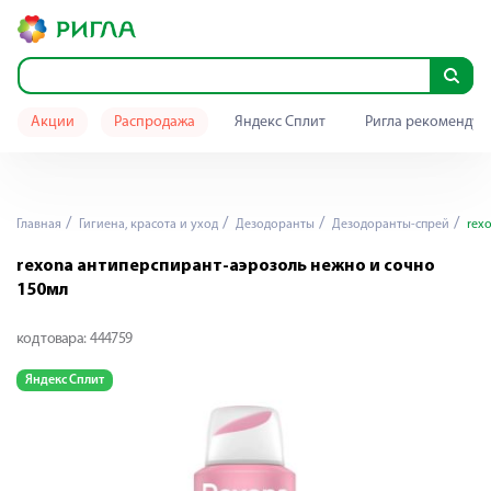
Акции
Распродажа
Яндекс Сплит
Ригла рекомендуе
Главная
Гигиена, красота и уход
Дезодоранты
Дезодоранты-спрей
rexo
rexona антиперспирант-аэрозоль нежно и сочно
150мл
код товара:
444759
Яндекс Сплит