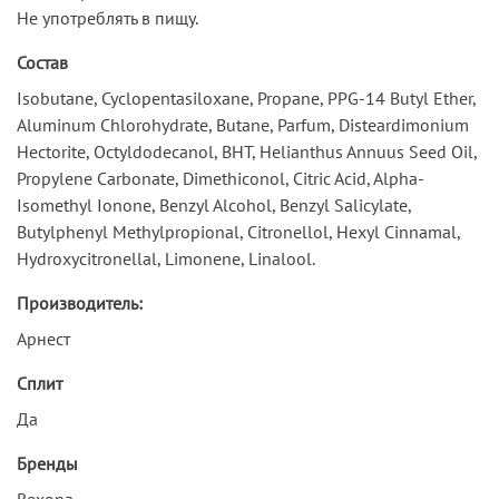
Не употреблять в пищу.
Состав
Isobutane, Cyclopentasiloxane, Propane, PPG-14 Butyl Ether,
Aluminum Chlorohydrate, Butane, Parfum, Disteardimonium
Hectorite, Octyldodecanol, BHT, Helianthus Annuus Seed Oil,
Propylene Carbonate, Dimethiconol, Citric Acid, Alpha-
Isomethyl Ionone, Benzyl Alcohol, Benzyl Salicylate,
Butylphenyl Methylpropional, Citronellol, Hexyl Cinnamal,
Hydroxycitronellal, Limonene, Linalool.
Производитель:
Арнест
Сплит
Да
Бренды
Rexona