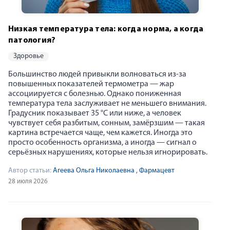
Низкая температура тела: когда норма, а когда
патология?
здоровье
Большинство людей привыкли волноваться из-за
повышенных показателей термометра — жар
ассоциируется с болезнью. Однако пониженная
температура тела заслуживает не меньшего внимания.
Ольга Агеева
Градусник показывает 35 °C или ниже, а человек
чувствует себя разбитым, сонным, замёрзшим — такая
В 2013 году после окончания кадетского училища, решила см
картина встречается чаще, чем кажется. Иногда это
просто особенность организма, а иногда — сигнал о
серьёзных нарушениях, которые нельзя игнорировать.
Автор статьи:
Агеева Ольга Николаевна
, Фармацевт
28 июля 2026