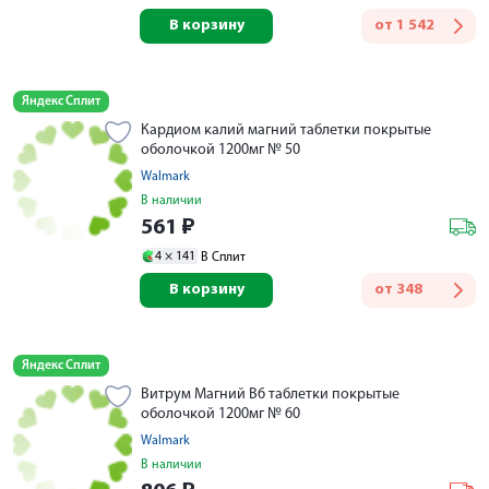
В корзину
от
1 542
Яндекс Сплит
Кардиом калий магний таблетки покрытые
оболочкой 1200мг № 50
Walmark
В наличии
561
₽
4 ×
141
В Сплит
В корзину
от
348
Яндекс Сплит
Витрум Магний В6 таблетки покрытые
оболочкой 1200мг № 60
Walmark
В наличии