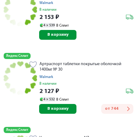
Walmark
В наличии
2 153
₽
4 ×
539
В Сплит
В корзину
Яндекс Сплит
Артраспорт таблетки покрытые оболочкой
1400мг № 30
Walmark
В наличии
2 127
₽
4 ×
532
В Сплит
В корзину
от
744
Яндекс Сплит