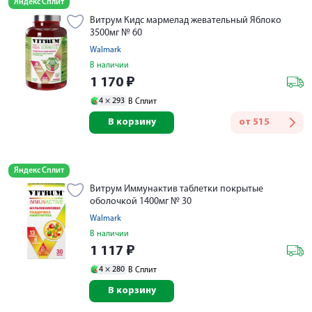
Яндекс Сплит
Витрум Кидс мармелад жевательный Яблоко
3500мг № 60
Walmark
В наличии
1 170
₽
4 ×
293
В Сплит
В корзину
от
515
Яндекс Сплит
Витрум Иммунактив таблетки покрытые
оболочкой 1400мг № 30
Walmark
В наличии
1 117
₽
4 ×
280
В Сплит
В корзину