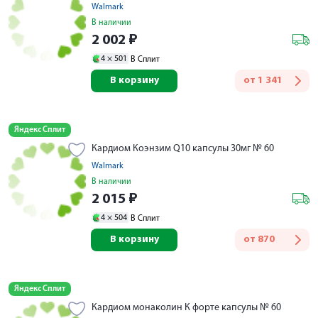
Walmark
В наличии
2 002
₽
4 ×
501
В Сплит
В корзину
от
1 341
Яндекс Сплит
Кардиом Коэнзим Q10 капсулы 30мг № 60
Walmark
В наличии
2 015
₽
4 ×
504
В Сплит
В корзину
от
870
Яндекс Сплит
Кардиом монаколин К форте капсулы № 60