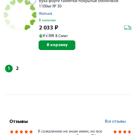
Вука форте таблетки покрытые оболочкой
1100мг № 30
Walmark
В наличии
2 033
₽
4 ×
509
В Сплит
В корзину
1
2
Все отзывы
Отзывы
К сожалению не знаю имен, но все