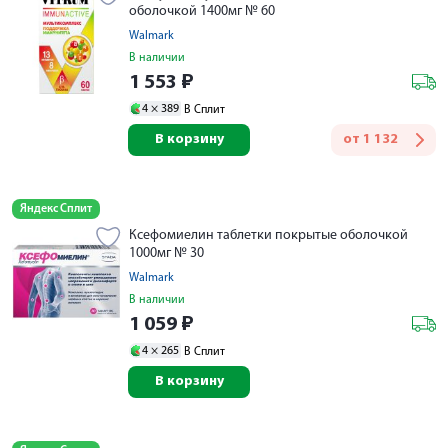
оболочкой 1400мг № 60
Walmark
В наличии
1 553
₽
4 ×
389
В Сплит
В корзину
от
1 132
Яндекс Сплит
Ксефомиелин таблетки покрытые оболочкой
1000мг № 30
Walmark
В наличии
1 059
₽
4 ×
265
В Сплит
В корзину