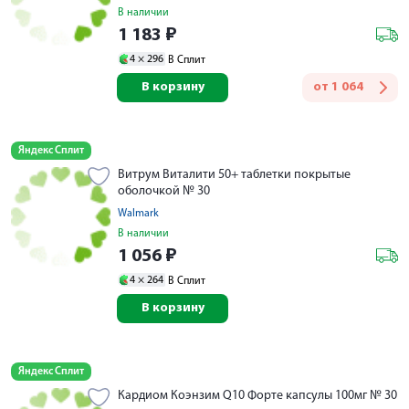
В наличии
1 183
₽
4 ×
296
В Сплит
В корзину
от
1 064
Яндекс Сплит
Витрум Виталити 50+ таблетки покрытые
оболочкой № 30
Walmark
В наличии
1 056
₽
4 ×
264
В Сплит
В корзину
Яндекс Сплит
Кардиом Коэнзим Q10 Форте капсулы 100мг № 30