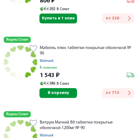
806
₽
4 ×
202
В Сплит
Купить в 1 клик
от
326
Яндекс Сплит
Мабелль плюс таблетки покрытые оболочкой №
90
Walmark
В наличии
1 543
₽
4 ×
386
В Сплит
В корзину
от
715
Яндекс Сплит
Витрум Магний В6 таблетки покрытые
оболочкой 1200мг № 90
Walmark