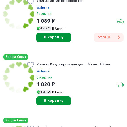
Уринал актив порошок N7
Walmark
В наличии
1 089
₽
4 ×
273
В Сплит
В корзину
от
980
Яндекс Сплит
Уринал Кидс сироп для дет. с 3-х лет 150мл
Walmark
В наличии
1 020
₽
4 ×
255
В Сплит
В корзину
Яндекс Сплит