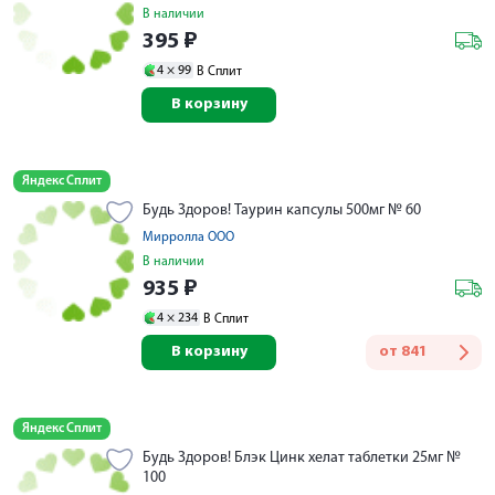
В наличии
395
₽
4 ×
99
В Сплит
В корзину
Яндекс Сплит
Будь Здоров! Таурин капсулы 500мг № 60
Мирролла ООО
В наличии
935
₽
4 ×
234
В Сплит
В корзину
от
841
Яндекс Сплит
Будь Здоров! Блэк Цинк хелат таблетки 25мг №
100