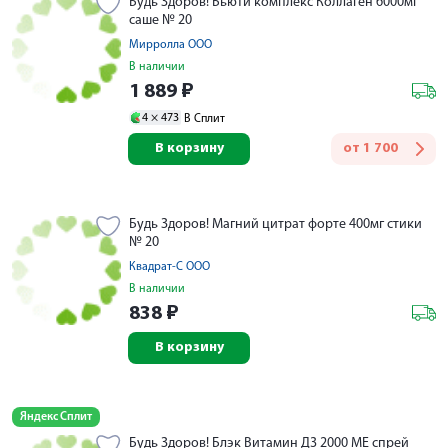
Будь Здоров! Бьюти комплекс Коллаген 6000мг
саше № 20
Мирролла ООО
В наличии
1 889
₽
4 ×
473
В Сплит
В корзину
от
1 700
Будь Здоров! Магний цитрат форте 400мг стики
№ 20
Квадрат-С ООО
В наличии
838
₽
В корзину
Яндекс Сплит
Будь Здоров! Блэк Витамин Д3 2000 МЕ спрей