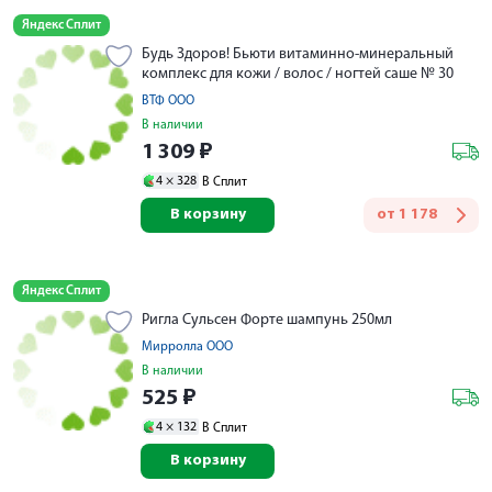
Яндекс Сплит
Будь Здоров! Бьюти витаминно-минеральный
комплекс для кожи / волос / ногтей саше № 30
ВТФ ООО
В наличии
1 309
₽
4 ×
328
В Сплит
В корзину
от
1 178
Яндекс Сплит
Ригла Сульсен Форте шампунь 250мл
Мирролла ООО
В наличии
525
₽
4 ×
132
В Сплит
В корзину