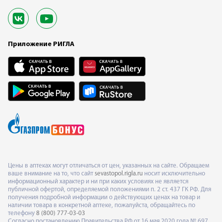
Приложение РИГЛА
Цены в аптеках могут отличаться от цен, указанных на сайте. Обращаем
ваше внимание на то, что сайт
sevastopol.rigla.ru
носит исключительно
информационный характер и ни при каких условиях не является
публичной офертой, определяемой положениями п. 2 ст. 437 ГК РФ. Для
получения подробной информации о действующих ценах на товар и
наличии товара в конкретной аптеке, пожалуйста, обращайтесь по
телефону
8 (800) 777-03-03
Согласно постановлению Правительства РФ от 16 мая 2020 года № 697