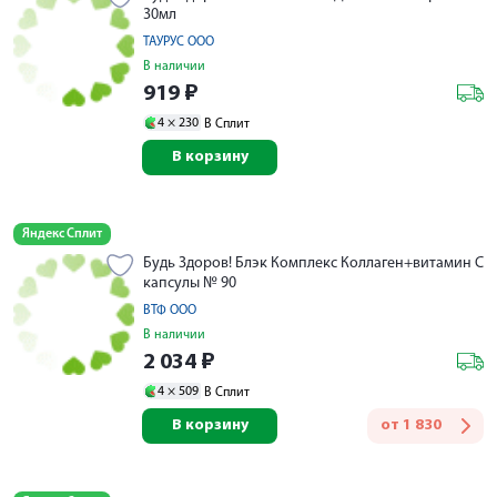
30мл
ТАУРУС ООО
В наличии
919
₽
4 ×
230
В Сплит
В корзину
Яндекс Сплит
Будь Здоров! Блэк Комплекс Коллаген+витамин С
капсулы № 90
ВТФ ООО
В наличии
2 034
₽
4 ×
509
В Сплит
В корзину
от
1 830