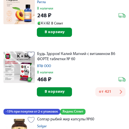
Ригла
В наличии
248
₽
4 ×
62
В Сплит
В корзину
Будь Здоров! Калий Магний с витамином B6
ФОРТЕ таблетки № 60
ВТФ ООО
В наличии
468
₽
В корзину
от
421
-15% при покупке от 2-х упаковок
Яндекс Сплит
Солгар рыбий жир капсулы №60
Solgar