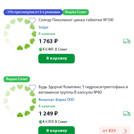
-15% при покупке от 2-х упаковок
Яндекс Сплит
Солгар Пиколинат цинка таблетки №100
Solgar
В наличии
1 763
₽
4 ×
441
В Сплит
В корзину
Яндекс Сплит
Будь Здоров! Комплекс 5 гидрокситриптофана и
витаминов группы В капсулы №60
Внешторг Фарма ООО
В наличии
1 249
₽
4 ×
313
В Сплит
В корзину
от
823