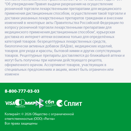
"Об утверждении Правил выдачи разрешения на осуществление
розничной торговли лекарственными препаратами для медицинского
применения дистанционным способом, осуществления такой торговли и
доставки указанных лекарственных препаратов гражданам и внесении
изменений в некоторые акты Правительства Российской Федерации по
вопросу розничной торговли лекарственными препаратами для
медицинского применения дистанционным способом", курьерская
доставка из интернет-аптеки возможна только для определённых
категорий товаров: безрецептурных лекарственных средств,
биологически активных добавок (БАДов), медицинских изделий,
товаров для ухода и красоты, бытовой химии и других сопутствующих
товаров. Рецептурные препараты доставляются до ближайшей аптеки и
могут быть получены при наличии действующего рецепта,
оформленного врачом. Ассортимент товаров, участвующих в
специальных предложениях и акциях, может быть ограничен или
изменен
8-800-777-03-03
Копирайт: © 2026 Общество с ограниченной
ответственностью (ООО) «Ригла»
Все права защищены