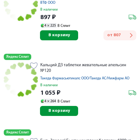
ВТФ ООО
В наличии
897
₽
4 ×
225
В Сплит
В корзину
от
807
Яндекс Сплит
Кальций Д3 таблетки жевательные апельсин
№120
Такеда Фармасьютикалс ООО/Такеда АС/Нижфарм АО
В наличии
1 055
₽
4 ×
264
В Сплит
В корзину
Яндекс Сплит