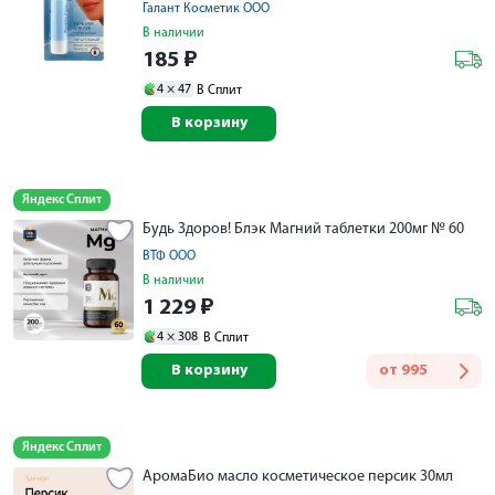
Галант Косметик ООО
В наличии
185
₽
4 ×
47
В Сплит
В корзину
Яндекс Сплит
Будь Здоров! Блэк Магний таблетки 200мг № 60
ВТФ ООО
В наличии
1 229
₽
4 ×
308
В Сплит
В корзину
от
995
Яндекс Сплит
АромаБио масло косметическое персик 30мл