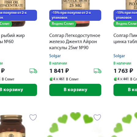
и покупке от 2-х
-15% при покупке от 2-х
-15% при пок
ок
упаковок
упаковок
 Сплит
Яндекс Сплит
Яндекс Спли
 рыбий жир
Солгар Легкодоступное
Солгар Пи
лы №60
железо Джентл Айрон
цинка таб
капсулы 25мг №90
Solgar
Solgar
ии
В наличии
В наличии
0
₽
1 841
₽
1 763
₽
3
4 ×
461
4 ×
441
В Сплит
В Сплит
В С
В корзину
В корзину
В к