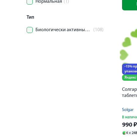
Нормальная
(1)
Тип
Биологически активные добавки.
(108)
-15% пр
упаков
Яндекс
Солгар
таблет
Solgar
В налич
990
4 ×
24