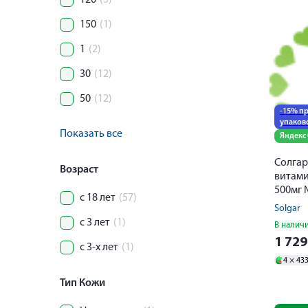
120
(5)
150
(1)
1
(2)
30
(12)
50
(12)
-15% пр
упаков
Показать все
Яндекс
Солгар
Возраст
витами
500мг
с 18 лет
(57)
Solgar
с 3 лет
(1)
В налич
1 72
с 3-х лет
(1)
4 ×
43
Тип Кожи