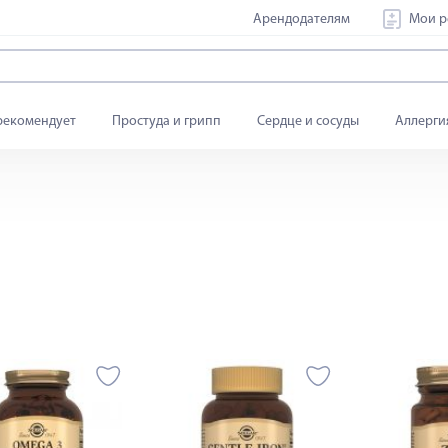
Арендодателям
Мои р
рекомендует
Простуда и грипп
Сердце и сосуды
Аллерги