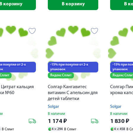
В корзину
В корзину
В к
и покупке от 2-х
-15% при покупке от 2-х
-15% при пок
ок
упаковок
упаковок
 Сплит
Яндекс Сплит
Яндекс Спли
 Цитрат кальция
Солгар Кангавитес
Солгар Пи
ки №60
витамин С апельсин для
хрома кап
детей таблетки
жевательные 100мг
Solgar
Solgar
№90
ии
В наличии
В наличии
₽
1 174
₽
1 830
₽
8
4 ×
294
4 ×
458
В Сплит
В Сплит
В С