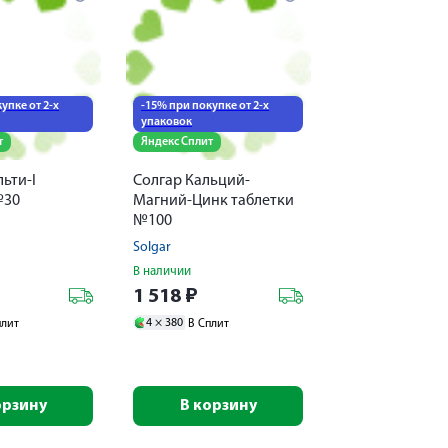
упке от 2-х
-15% при покупке от 2-х
упаковок
т
Яндекс Сплит
ьти-I
Солгар Кальций-
№30
Магний-Цинк таблетки
№100
Solgar
В наличии
1 518
₽
4 ×
380
плит
В Сплит
орзину
В корзину