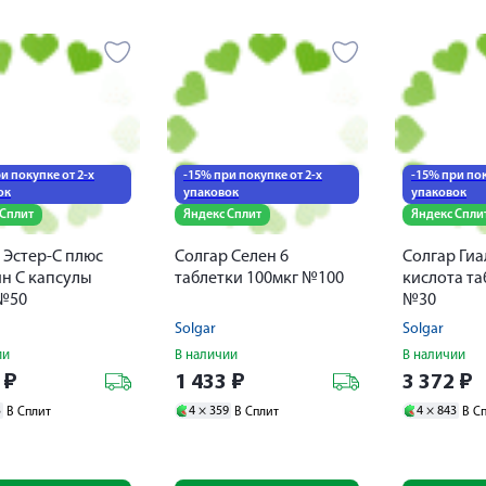
и покупке от 2-х
-15% при покупке от 2-х
-15% при пок
ок
упаковок
упаковок
 Сплит
Яндекс Сплит
Яндекс Спли
 Эстер-С плюс
Солгар Селен 6
Солгар Ги
н С капсулы
таблетки 100мкг №100
кислота та
 №50
№30
Solgar
Solgar
ии
В наличии
В наличии
9
₽
1 433
₽
3 372
₽
3
4 ×
359
4 ×
843
В Сплит
В Сплит
В С