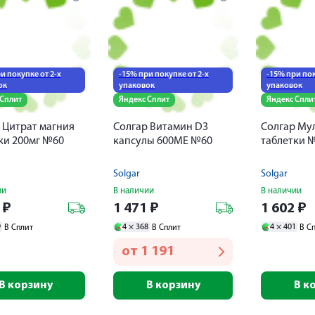
и покупке от 2-х
-15% при покупке от 2-х
-15% при пок
ок
упаковок
упаковок
 Сплит
Яндекс Сплит
Яндекс Спли
 Цитрат магния
Солгар Витамин D3
Солгар Мул
ки 200мг №60
капсулы 600МЕ №60
таблетки 
Solgar
Solgar
ии
В наличии
В наличии
4
₽
1 471
₽
1 602
₽
9
4 ×
368
4 ×
401
В Сплит
В Сплит
В С
от
1 191
В корзину
В корзину
В к