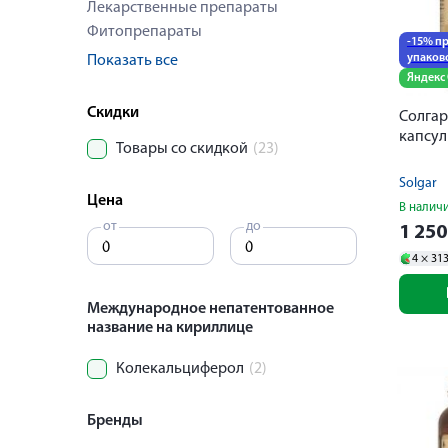
Лекарственные препараты
Фитопрепараты
-15% пр
упаков
Показать все
Яндекс
Скидки
Солгар
капсу
Товары со скидкой
(23)
Solgar
Цена
В налич
от
до
1 25
4 ×
31
Международное непатентованное
название на кириллице
Колекальциферол
(2)
Бренды