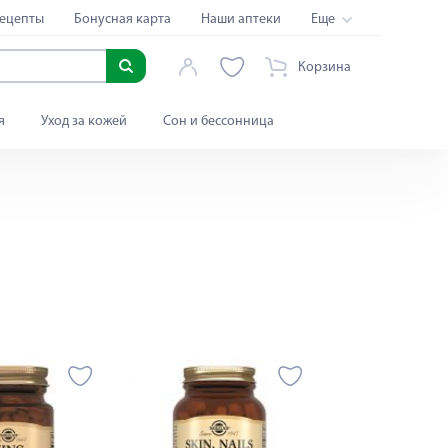
ецепты
Бонусная карта
Наши аптеки
Еще
Корзина
я
Уход за кожей
Сон и бессонница