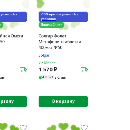
упке от 2-х
-15% при покупке от 2-х
упаковок
т
Яндекс Сплит
ойная Омега
Солгар Фолат
50
Метафолин таблетки
400мкг №50
Solgar
В наличии
1 570
₽
4 ×
393
плит
В Сплит
орзину
В корзину