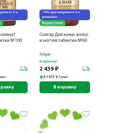
упке от 2-х
-15% при покупке от 2-х
упаковок
т
Яндекс Сплит
колинат
Солгар Для кожи, волос
летки №100
и ногтей таблетки №60
Solgar
В наличии
2 459
₽
4 ×
615
плит
В Сплит
орзину
В корзину