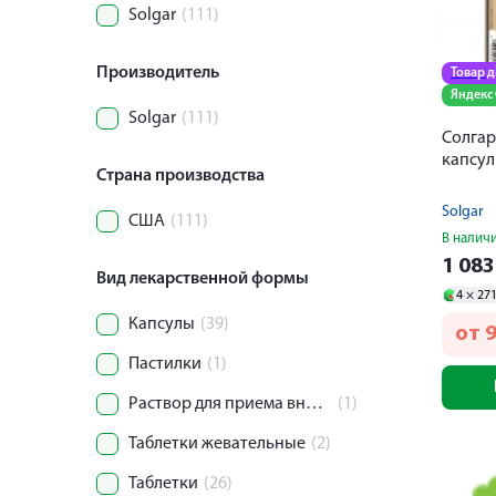
Solgar
(111)
Производитель
Товар 
Яндекс
Solgar
(111)
Солгар
капсу
Страна производства
Solgar
США
(111)
В налич
1 08
Вид лекарственной формы
4 ×
27
Капсулы
(39)
от
Пастилки
(1)
Раствор для приема внутрь
(1)
Таблетки жевательные
(2)
Таблетки
(26)