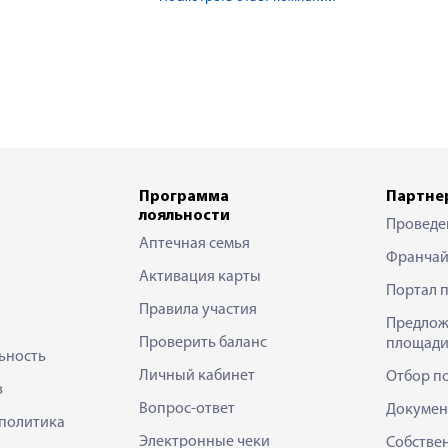
Программа
Партне
лояльности
Проведе
Аптечная семья
Франчай
Активация карты
Портал 
Правила участия
Предлож
Проверить баланс
площади
ьность
Личный кабинет
Отбор п
в
Вопрос-ответ
Докумен
политика
Электронные чеки
Собстве