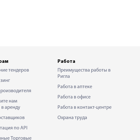
рам
Работа
ние тендеров
Преимущества работы в
Ригла
зинг
Работа в аптеке
производителя
Работа в офисе
ите нам
 в аренду
Работа в контакт-центре
оставщиков
Охрана труда
тация по API
нные Торговые