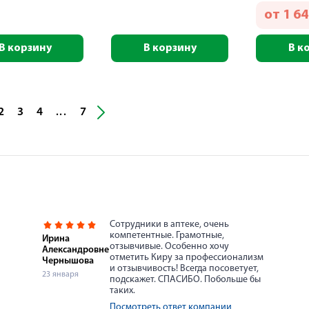
от
1 6
В корзину
В корзину
В к
2
3
4
7
...
Сотрудники в аптеке, очень
компетентные. Грамотные,
Ирина
отзывчивые. Особенно хочу
Александровне
отметить Киру за профессионализм
Чернышова
и отзывчивость! Всегда посоветует,
23 января
подскажет. СПАСИБО. Побольше бы
таких.
Посмотреть ответ компании