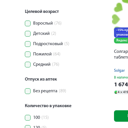
Целевой возраст
Взрослый
(76)
-15% пр
Детский
(2)
упаков
Яндекс
Подростковый
(5)
Солгар
Пожилой
(64)
таблет
Средний
(76)
Solgar
В налич
Отпуск из аптек
1 67
Без рецепта
(89)
4 ×
41
Количество в упаковке
100
(15)