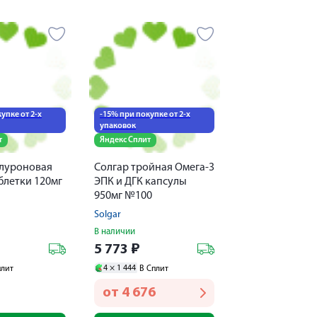
упке от 2-х
-15% при покупке от 2-х
упаковок
т
Яндекс Сплит
алуроновая
Солгар тройная Омега-3
блетки 120мг
ЭПК и ДГК капсулы
950мг №100
Solgar
В наличии
5 773
₽
4 ×
1 444
плит
В Сплит
от
4 676