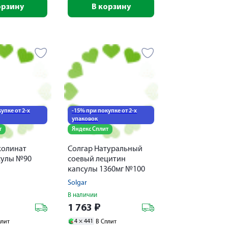
орзину
В корзину
упке от 2-х
-15% при покупке от 2-х
упаковок
т
Яндекс Сплит
колинат
Солгар Натуральный
сулы №90
соевый лецитин
капсулы 1360мг №100
Solgar
В наличии
1 763
₽
4 ×
441
плит
В Сплит