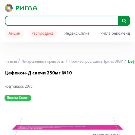
Акции
Распродажа
Яндекс Сплит
Ригла рекомендуе
Главная
Лекарственные препараты
Противопростудные, Грипп, ОРВИ
Цефе
Цефекон-Д свечи 250мг №10
код товара:
2973
Яндекс Сплит
Я