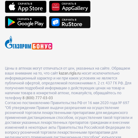
Цены в аптеках могут отличаться от цен, указанных на сайте. Обращаем
ваше внимание на то, что сайт
kazan.rigla.ru
носит исключительно
информационный характер и ни при каких условиях не является
публичной офертой, определяемой положениями п. 2 ст. 437 ГК РФ. Для
получения подробной информации о действующих ценах на товар и
наличии товара в конкретной аптеке, пожалуйста, обращайтесь по
телефону
8 (800) 777-03-03
Согласно постановлению Правительства РФ от 16 мая 2020 года № 697
"Об утверждении Правил выдачи разрешения на осуществление
розничной торговли лекарственными препаратами для медицинского
применения дистанционным способом, осуществления такой торговли и
доставки указанных лекарственных препаратов гражданам и внесении
изменений в некоторые акты Правительства Российской Федерации по
вопросу розничной торговли лекарственными препаратами для
медицинского применения дистанционным способом", курьерская