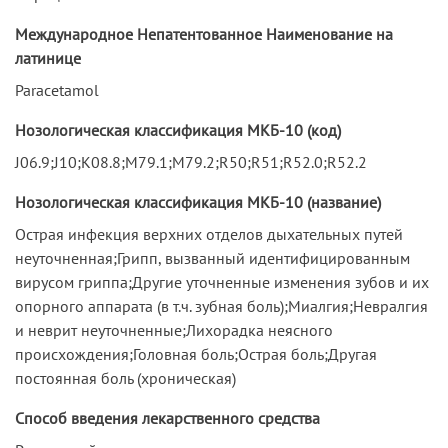
Международное Непатентованное Наименование на
латинице
Paracetamol
Нозологическая классификация МКБ-10 (код)
J06.9;J10;K08.8;M79.1;M79.2;R50;R51;R52.0;R52.2
Нозологическая классификация МКБ-10 (название)
Острая инфекция верхних отделов дыхательных путей
неуточненная;Грипп, вызванный идентифицированным
вирусом гриппа;Другие уточненные изменения зубов и их
опорного аппарата (в т.ч. зубная боль);Миалгия;Невралгия
и неврит неуточненные;Лихорадка неясного
происхождения;Головная боль;Острая боль;Другая
постоянная боль (хроническая)
Способ введения лекарственного средства