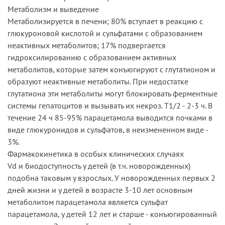
Метаболизм и выведение
Метаболизируется в печени; 80% вступает в реакцию с
глюкуроновой кислотой и сульфатами с образованием
неактивных метаболитов; 17% подвергается
гидроксилированию с образованием активных
метаболитов, которые затем конъюгируют с глутатионом и
образуют неактивные метаболиты. При недостатке
глутатиона эти метаболиты могут блокировать ферментные
системы гепатоцитов и вызывать их некроз. T1/2 - 2-3 ч. В
течение 24 ч 85-95% парацетамола выводится почками в
виде глюкуронидов и сульфатов, в неизмененном виде -
3%.
Фармакокинетика в особых клинических случаях
Vd и биодоступность у детей (в т.ч. новорожденных)
подобна таковым у взрослых. У новорожденных первых 2
дней жизни и у детей в возрасте 3-10 лет основным
метаболитом парацетамола является сульфат
парацетамола, у детей 12 лет и старше - конъюгированный