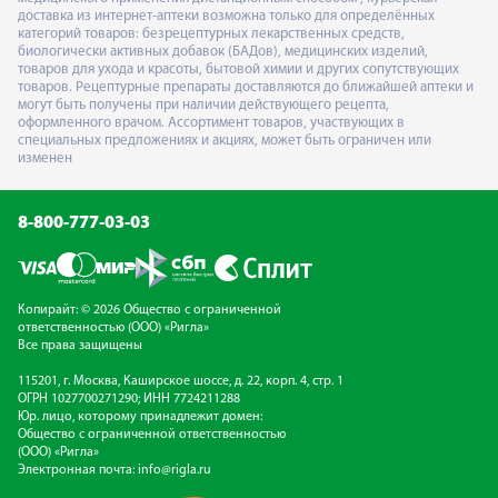
доставка из интернет-аптеки возможна только для определённых
категорий товаров: безрецептурных лекарственных средств,
биологически активных добавок (БАДов), медицинских изделий,
товаров для ухода и красоты, бытовой химии и других сопутствующих
товаров. Рецептурные препараты доставляются до ближайшей аптеки и
могут быть получены при наличии действующего рецепта,
оформленного врачом. Ассортимент товаров, участвующих в
специальных предложениях и акциях, может быть ограничен или
изменен
8-800-777-03-03
Копирайт: © 2026 Общество с ограниченной
ответственностью (ООО) «Ригла»
Все права защищены
115201, г. Москва, Каширское шоссе, д. 22, корп. 4, стр. 1
ОГРН 1027700271290; ИНН 7724211288
Юр. лицо, которому принадлежит домен:
Общество с ограниченной ответственностью
(ООО) «Ригла»
Электронная почта:
info@rigla.ru