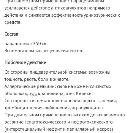
При совместном применении с парацетамолом
усиливается действие антикоагулянтов непрямого
действия и снижается эффективность урикозурических
средств.
Состав
парацетамол 250 мг.
Вспомогательные вещества:витепсол.
Побочное действие
Со стороны пищеварительной системы: возможны
тошнота, рвота, боли в животе.
Аллергические реакции: сыпь на коже и слизистых
оболочках, зуд, крапивница, отек Квинке.
Со стороны системы кроветворения: редко – анемия,
тромбоцитопения, лейкопения, агранулоцитоз.
При длительном применении в высоких дозах возможно
развитие гепатотоксического и нефротоксического
(интерстициальный нефрит и папиллярный некроз)