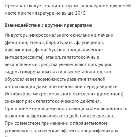
Препарат следует хранить в сухом, недоступном для детей
месте при температуре не выше 20°C.
Взаимодействие с другими препаратами
Индукторы микросомального окисления в печени
(фенитоин, этанол, барбитураты, флумецинол,
рифампицин, фенилбутазон, трициклические
антидепрессанты), этанол, гепатотоксичные
лекарственные средства увеличивают продукцию
гидроксилированных активных метаболитов, что
обусловливает возможность развития тяжелой
интоксикации даже при небольшой передозировке.
Ингибиторы микросомального окисления (циметидин)
снижают риск гепатотоксического действия.
При приеме одновременно с салицилатами вероятность
развития нефротоксического действия возрастает.
При совместном применении с парацетамолом
усиливаются токсические эффекты хлорамфеникола.