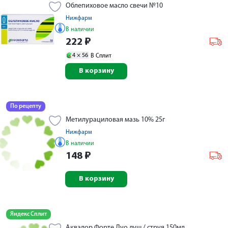
Облепиховое масло свечи №10
Нижфарм
В наличии
222
₽
4 ×
56
В Сплит
В корзину
По рецепту
Метилурациловая мазь 10% 25г
Нижфарм
В наличии
148
₽
В корзину
Яндекс Сплит
Аквалор Форте Дуо душ / струя 150мл