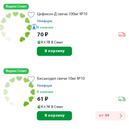
Яндекс Сплит
Цефекон-Д свечи 100мг №10
Нижфарм
В наличии
70
₽
4 ×
18
В Сплит
В корзину
Яндекс Сплит
Бисакодил свечи 10мг №10
Нижфарм
В наличии
61
₽
4 ×
16
В Сплит
В корзину
от
49