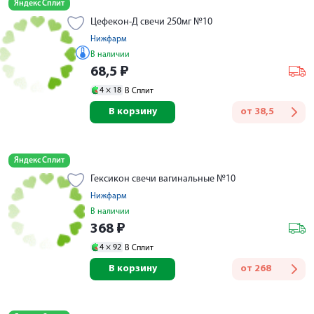
Яндекс Сплит
Цефекон-Д свечи 250мг №10
Нижфарм
В наличии
68,5
₽
4 ×
18
В Сплит
В корзину
от
38,5
Яндекс Сплит
Гексикон свечи вагинальные №10
Нижфарм
В наличии
368
₽
4 ×
92
В Сплит
В корзину
от
268