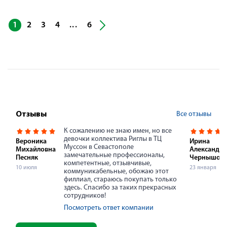
...
1
2
3
4
6
Все отзывы
Отзывы
К сожалению не знаю имен, но все
девочки коллектива Риглы в ТЦ
Вероника
Ирина
Муссон в Севастополе
Михайловна
Александр
замечательные профессионалы,
Песняк
Чернышов
компетентные, отзывчивые,
10 июля
23 января
коммуникабельные, обожаю этот
филлиал, стараюсь покупать только
здесь. Спасибо за таких прекрасных
сотрудников!
Посмотреть ответ компании