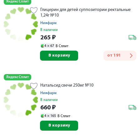
Яндекс Сплит
Глицерин для детей суппозитории ректальные
1,24г №10
Нижфарм
В наличии
265
₽
4 ×
67
В Сплит
В корзину
от
191
Яндекс Сплит
Натальсид свечи 250мг №10
Нижфарм
В наличии
660
₽
4 ×
165
В Сплит
В корзину