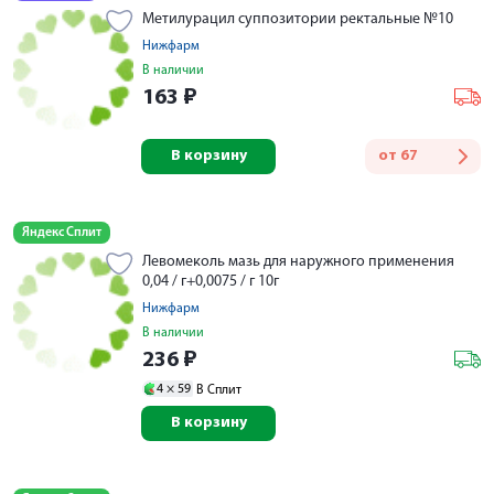
Метилурацил суппозитории ректальные №10
Нижфарм
В наличии
163
₽
В корзину
от
67
Яндекс Сплит
Левомеколь мазь для наружного применения
0,04 / г+0,0075 / г 10г
Нижфарм
В наличии
236
₽
4 ×
59
В Сплит
В корзину