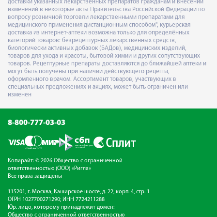
доставки указанных лекарственных препаратов гражданам и внесении
изменений в некоторые акты Правительства Российской Федерации по
вопросу розничной торговли лекарственными препаратами для
медицинского применения дистанционным способом", курьерская
доставка из интернет-аптеки возможна только для определённых
категорий товаров: безрецептурных лекарственных средств,
биологически активных добавок (БАДов), медицинских изделий,
товаров для ухода и красоты, бытовой химии и других сопутствующих
товаров. Рецептурные препараты доставляются до ближайшей аптеки и
могут быть получены при наличии действующего рецепта,
оформленного врачом. Ассортимент товаров, участвующих в
специальных предложениях и акциях, может быть ограничен или
изменен
8-800-777-03-03
Копирайт: © 2026 Общество с ограниченной
ответственностью (ООО) «Ригла»
Все права защищены
115201, г. Москва, Каширское шоссе, д. 22, корп. 4, стр. 1
ОГРН 1027700271290; ИНН 7724211288
Юр. лицо, которому принадлежит домен:
Общество с ограниченной ответственностью