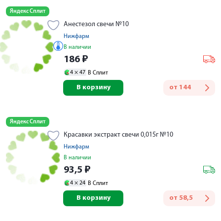
Яндекс Сплит
Анестезол свечи №10
Нижфарм
В наличии
186
₽
4 ×
47
В Сплит
В корзину
от
144
Яндекс Сплит
Красавки экстракт свечи 0,015г №10
Нижфарм
В наличии
93,5
₽
4 ×
24
В Сплит
В корзину
от
58,5