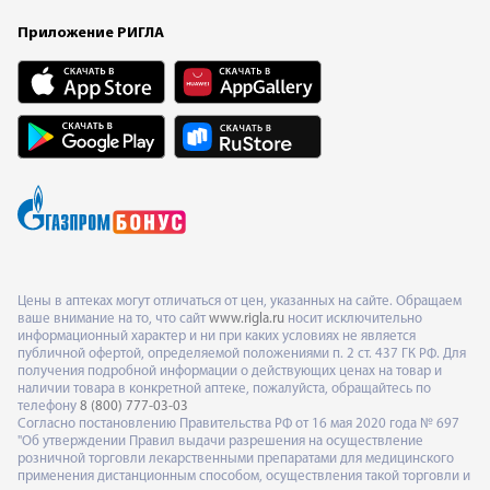
Приложение РИГЛА
Цены в аптеках могут отличаться от цен, указанных на сайте. Обращаем
ваше внимание на то, что сайт
www.rigla.ru
носит исключительно
информационный характер и ни при каких условиях не является
публичной офертой, определяемой положениями п. 2 ст. 437 ГК РФ. Для
получения подробной информации о действующих ценах на товар и
наличии товара в конкретной аптеке, пожалуйста, обращайтесь по
телефону
8 (800) 777-03-03
Согласно постановлению Правительства РФ от 16 мая 2020 года № 697
"Об утверждении Правил выдачи разрешения на осуществление
розничной торговли лекарственными препаратами для медицинского
применения дистанционным способом, осуществления такой торговли и