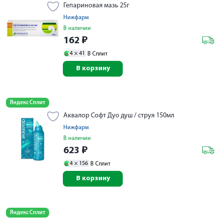
Гепариновая мазь 25г
Нижфарм
В наличии
162
₽
4 ×
41
В Сплит
В корзину
Яндекс Сплит
Аквалор Софт Дуо душ / струя 150мл
Нижфарм
В наличии
623
₽
4 ×
156
В Сплит
В корзину
Яндекс Сплит