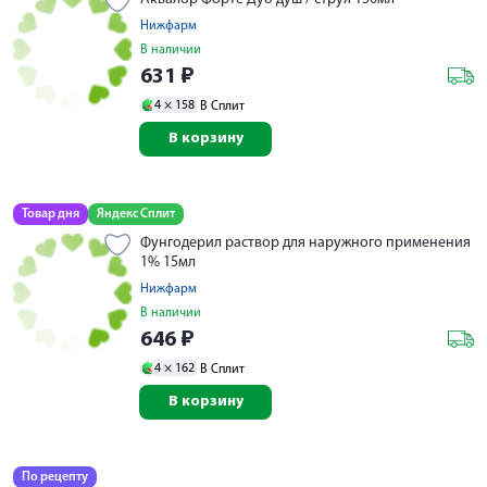
Нижфарм
В наличии
631
₽
4 ×
158
В Сплит
В корзину
Товар дня
Яндекс Сплит
Фунгодерил раствор для наружного применения
1% 15мл
Нижфарм
В наличии
646
₽
4 ×
162
В Сплит
В корзину
По рецепту