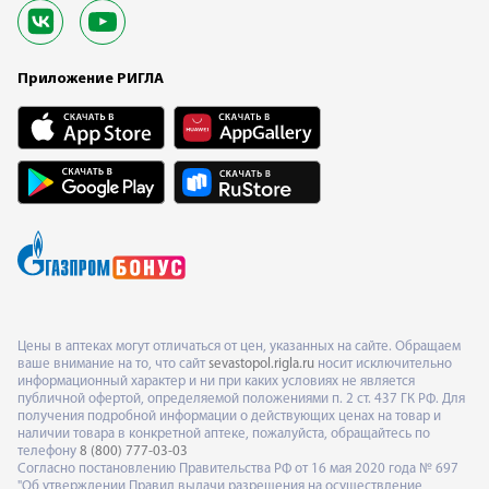
Приложение РИГЛА
Цены в аптеках могут отличаться от цен, указанных на сайте. Обращаем
ваше внимание на то, что сайт
sevastopol.rigla.ru
носит исключительно
информационный характер и ни при каких условиях не является
публичной офертой, определяемой положениями п. 2 ст. 437 ГК РФ. Для
получения подробной информации о действующих ценах на товар и
наличии товара в конкретной аптеке, пожалуйста, обращайтесь по
телефону
8 (800) 777-03-03
Согласно постановлению Правительства РФ от 16 мая 2020 года № 697
"Об утверждении Правил выдачи разрешения на осуществление