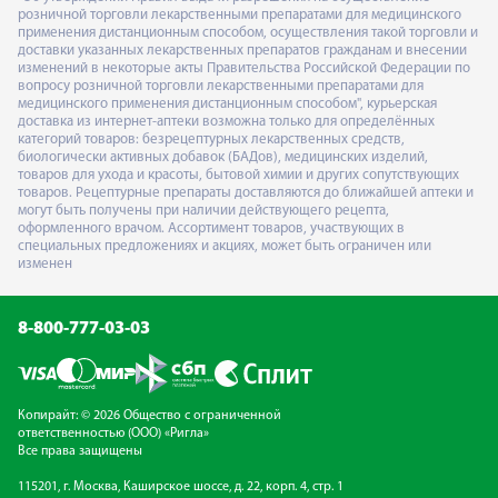
розничной торговли лекарственными препаратами для медицинского
применения дистанционным способом, осуществления такой торговли и
доставки указанных лекарственных препаратов гражданам и внесении
изменений в некоторые акты Правительства Российской Федерации по
вопросу розничной торговли лекарственными препаратами для
медицинского применения дистанционным способом", курьерская
доставка из интернет-аптеки возможна только для определённых
категорий товаров: безрецептурных лекарственных средств,
биологически активных добавок (БАДов), медицинских изделий,
товаров для ухода и красоты, бытовой химии и других сопутствующих
товаров. Рецептурные препараты доставляются до ближайшей аптеки и
могут быть получены при наличии действующего рецепта,
оформленного врачом. Ассортимент товаров, участвующих в
специальных предложениях и акциях, может быть ограничен или
изменен
8-800-777-03-03
Копирайт: © 2026 Общество с ограниченной
ответственностью (ООО) «Ригла»
Все права защищены
115201, г. Москва, Каширское шоссе, д. 22, корп. 4, стр. 1