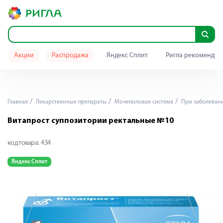
Акции
Распродажа
Яндекс Сплит
Ригла рекомендуе
Главная
Лекарственные препараты
Мочеполовая система
При заболевани
Витапрост суппозитории ректальные №10
код товара:
434
Яндекс Сплит
Я