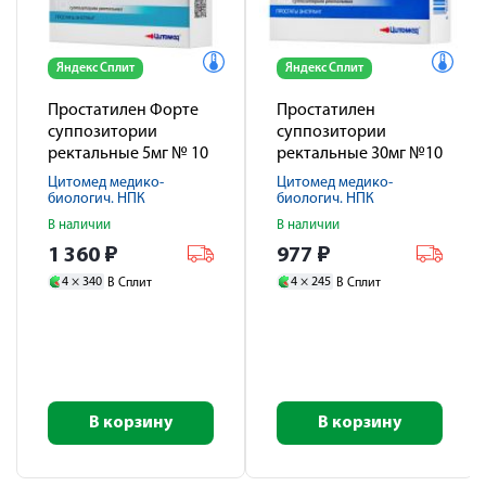
Яндекс Сплит
Яндекс Сплит
Простатилен Форте
Простатилен
суппозитории
суппозитории
ректальные 5мг № 10
ректальные 30мг №10
Цитомед медико-
Цитомед медико-
биологич. НПК
биологич. НПК
В наличии
В наличии
1 360
₽
977
₽
4 ×
340
4 ×
245
В Сплит
В Сплит
В корзину
В корзину