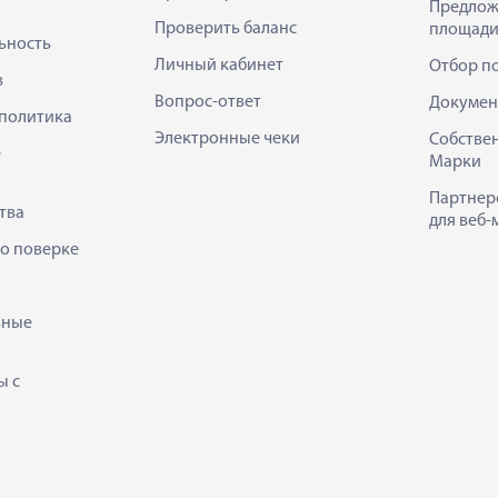
Предлож
Проверить баланс
площади
ьность
Личный кабинет
Отбор п
в
Вопрос-ответ
Докумен
политика
Электронные чеки
Собстве
е
Марки
Партнер
тва
для веб-
 о поверке
ьные
ы с