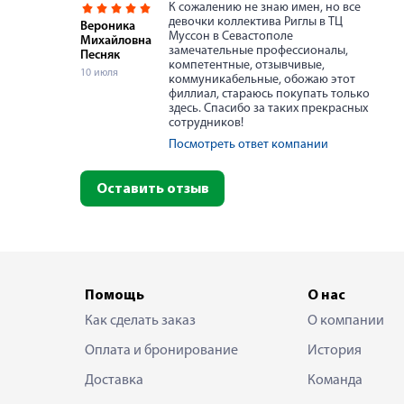
К сожалению не знаю имен, но все
девочки коллектива Риглы в ТЦ
Вероника
Муссон в Севастополе
Михайловна
замечательные профессионалы,
Песняк
компетентные, отзывчивые,
10 июля
коммуникабельные, обожаю этот
филлиал, стараюсь покупать только
здесь. Спасибо за таких прекрасных
сотрудников!
Посмотреть ответ компании
Оставить отзыв
Помощь
О нас
Как сделать заказ
О компании
Оплата и бронирование
История
Доставка
Команда