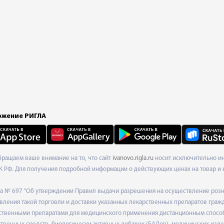
жение РИГЛА
Обращаем ваше внимание на то, что сайт
ivanovo.rigla.ru
носит исключительно ин
К РФ. Для получения подробной информации о действующих ценах на товар и 
ода № 697 "Об утверждении Правил выдачи разрешения на осуществление роз
ления такой торговли и доставки указанных лекарственных препаратов граж
твенными препаратами для медицинского применения дистанционным способом