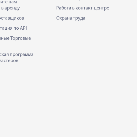
ите нам
 в аренду
Работа в контакт-центре
оставщиков
Охрана труда
тация по API
нные Торговые
ская программа
мастеров