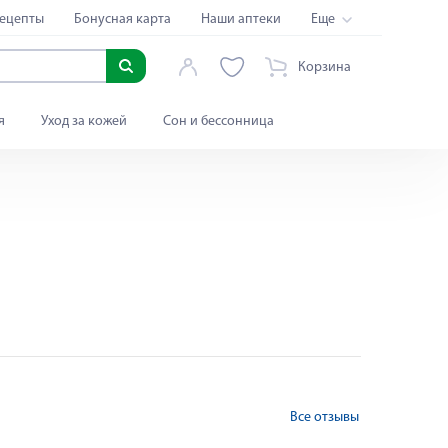
ецепты
Бонусная карта
Наши аптеки
Еще
Корзина
я
Уход за кожей
Сон и бессонница
Все отзывы