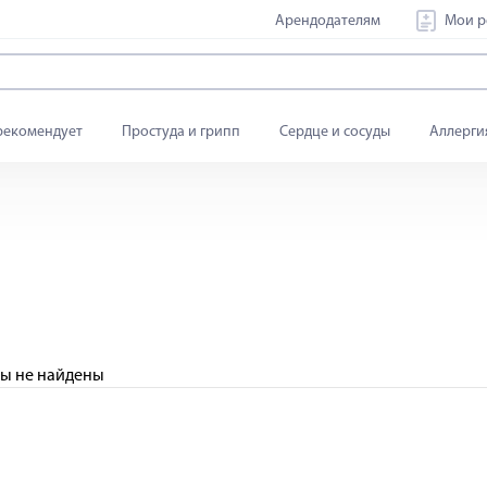
Арендодателям
Мои р
рекомендует
Простуда и грипп
Сердце и сосуды
Аллерги
ы не найдены