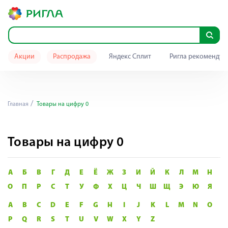
Акции
Распродажа
Яндекс Сплит
Ригла рекомендуе
Главная
Товары на цифру 0
Товары на цифру 0
А
Б
В
Г
Д
Е
Ё
Ж
З
И
Й
К
Л
М
Н
О
П
Р
С
Т
У
Ф
Х
Ц
Ч
Ш
Щ
Э
Ю
Я
A
B
C
D
E
F
G
H
I
J
K
L
M
N
O
P
Q
R
S
T
U
V
W
X
Y
Z