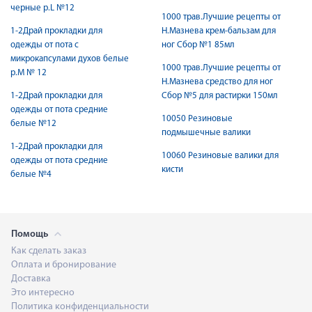
черные р.L №12
1000 трав.Лучшие рецепты от
1-2Драй прокладки для
Н.Мазнева крем-бальзам для
одежды от пота с
ног Сбор №1 85мл
микрокапсулами духов белые
1000 трав.Лучшие рецепты от
р.М № 12
Н.Мазнева средство для ног
1-2Драй прокладки для
Сбор №5 для растирки 150мл
одежды от пота средние
10050 Резиновые
белые №12
подмышечные валики
1-2Драй прокладки для
10060 Резиновые валики для
одежды от пота средние
кисти
белые №4
Помощь
Как сделать заказ
Оплата и бронирование
Доставка
Это интересно
Политика конфиденциальности