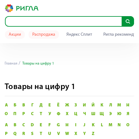
Акции
Распродажа
Яндекс Сплит
Ригла рекомендуе
Главная
Товары на цифру 1
Товары на цифру 1
А
Б
В
Г
Д
Е
Ё
Ж
З
И
Й
К
Л
М
Н
О
П
Р
С
Т
У
Ф
Х
Ц
Ч
Ш
Щ
Э
Ю
Я
A
B
C
D
E
F
G
H
I
J
K
L
M
N
O
P
Q
R
S
T
U
V
W
X
Y
Z