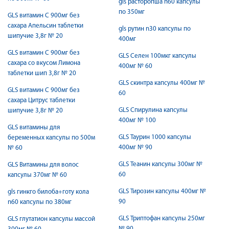
gls расторопша n60 капсулы
по 350мг
GLS витамин С 900мг без
сахара Апельсин таблетки
gls рутин n30 капсулы по
шипучие 3,8г № 20
400мг
GLS витамин С 900мг без
GLS Селен 100мкг капсулы
сахара со вкусом Лимона
400мг № 60
таблетки шип 3,8г № 20
GLS скинтра капсулы 400мг №
GLS витамин С 900мг без
60
сахара Цитрус таблетки
GLS Спирулина капсулы
шипучие 3,8г № 20
400мг № 100
GLS витамины для
GLS Таурин 1000 капсулы
беременных капсулы по 500м
400мг № 90
№ 60
GLS Теанин капсулы 300мг №
GLS Витамины для волос
60
капсулы 370мг № 60
GLS Тирозин капсулы 400мг №
gls гинкго билоба+готу кола
90
n60 капсулы по 380мг
GLS Триптофан капсулы 250мг
GLS глутатион капсулы массой
№ 90