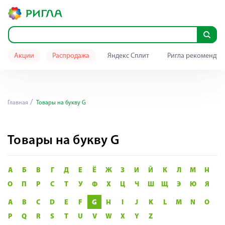
Акции
Распродажа
Яндекс Сплит
Ригла рекомендуе
Главная
Товары на букву G
Товары на букву G
А
Б
В
Г
Д
Е
Ё
Ж
З
И
Й
К
Л
М
Н
О
П
Р
С
Т
У
Ф
Х
Ц
Ч
Ш
Щ
Э
Ю
Я
A
B
C
D
E
F
G
H
I
J
K
L
M
N
O
P
Q
R
S
T
U
V
W
X
Y
Z