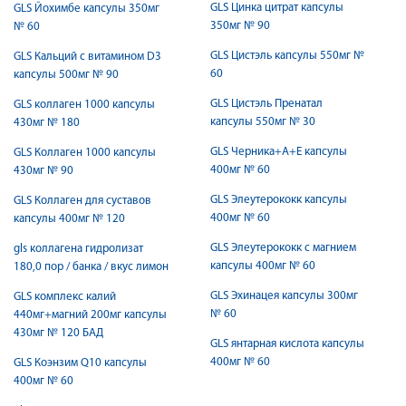
GLS Цинка цитрат капсулы
GLS Йохимбе капсулы 350мг
350мг № 90
№ 60
GLS Цистэль капсулы 550мг №
GLS Кальций с витамином D3
60
капсулы 500мг № 90
GLS Цистэль Пренатал
GLS коллаген 1000 капсулы
капсулы 550мг № 30
430мг № 180
GLS Черника+А+Е капсулы
GLS Коллаген 1000 капсулы
400мг № 60
430мг № 90
GLS Элеутерококк капсулы
GLS Коллаген для суставов
400мг № 60
капсулы 400мг № 120
GLS Элеутерококк с магнием
gls коллагена гидролизат
капсулы 400мг № 60
180,0 пор / банка / вкус лимон
GLS Эхинацея капсулы 300мг
GLS комплекс калий
№ 60
440мг+магний 200мг капсулы
430мг № 120 БАД
GLS янтарная кислота капсулы
400мг № 60
GLS Коэнзим Q10 капсулы
400мг № 60