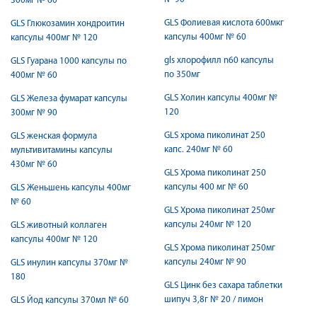
300мг № 60
GLS Фолиевая кислота 600мкг
GLS Глюкозамин хондроитин
капсулы 400мг № 60
капсулы 400мг № 120
gls хлорофилл n60 капсулы
GLS Гуарана 1000 капсулы по
по 350мг
400мг № 60
GLS Холин капсулы 400мг №
GLS Железа фумарат капсулы
120
300мг № 90
GLS хрома пиколинат 250
GLS женская формула
капc. 240мг № 60
мультивитамины капсулы
430мг № 60
GLS Хрома пиколинат 250
капсулы 400 мг № 60
GLS Женьшень капсулы 400мг
№ 60
GLS Хрома пиколинат 250мг
капсулы 240мг № 120
GLS животный коллаген
капсулы 400мг № 120
GLS Хрома пиколинат 250мг
капсулы 240мг № 90
GLS инулин капсулы 370мг №
180
GLS Цинк без сахара таблетки
шипуч 3,8г № 20 / лимон
GLS Йод капсулы 370мл № 60