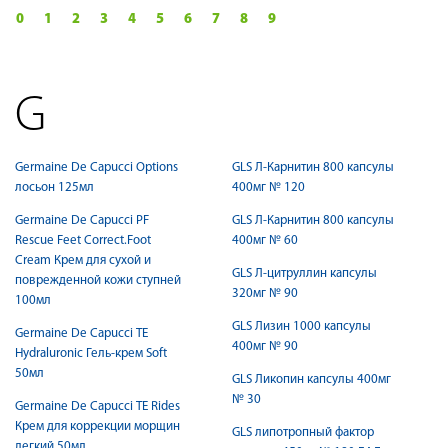
0
1
2
3
4
5
6
7
8
9
G
Germaine De Capucci Options
GLS Л-Карнитин 800 капсулы
лосьон 125мл
400мг № 120
Germaine De Capucci PF
GLS Л-Карнитин 800 капсулы
Rescue Feet Correct.Foot
400мг № 60
Cream Крем для сухой и
GLS Л-цитруллин капсулы
поврежденной кожи ступней
320мг № 90
100мл
GLS Лизин 1000 капсулы
Germaine De Capucci TE
400мг № 90
Hydraluronic Гель-крем Soft
50мл
GLS Ликопин капсулы 400мг
№ 30
Germaine De Capucci TE Rides
Крем для коррекции морщин
GLS липотропный фактор
легкий 50мл