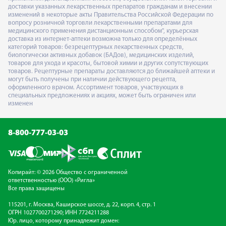
доставки указанных лекарственных препаратов гражданам и внесении
изменений в некоторые акты Правительства Российской Федерации по
вопросу розничной торговли лекарственными препаратами для
медицинского применения дистанционным способом", курьерская
доставка из интернет-аптеки возможна только для определённых
категорий товаров: безрецептурных лекарственных средств,
биологически активных добавок (БАДов), медицинских изделий,
товаров для ухода и красоты, бытовой химии и других сопутствующих
товаров. Рецептурные препараты доставляются до ближайшей аптеки и
могут быть получены при наличии действующего рецепта,
оформленного врачом. Ассортимент товаров, участвующих в
специальных предложениях и акциях, может быть ограничен или
изменен
8-800-777-03-03
Копирайт: © 2026 Общество с ограниченной
ответственностью (ООО) «Ригла»
Все права защищены
115201, г. Москва, Каширское шоссе, д. 22, корп. 4, стр. 1
ОГРН 1027700271290; ИНН 7724211288
Юр. лицо, которому принадлежит домен: