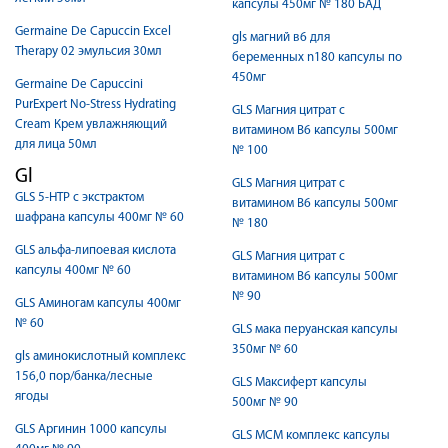
капсулы 450мг № 180 БАД
Germaine De Capuccin Excel
gls магний в6 для
Therapy 02 эмульсия 30мл
беременных n180 капсулы по
450мг
Germaine De Capuccini
PurExpert No-Stress Hydrating
GLS Магния цитрат с
Cream Крем увлажняющий
витамином В6 капсулы 500мг
для лица 50мл
№ 100
Gl
GLS Магния цитрат с
GLS 5-HTP с экстрактом
витамином В6 капсулы 500мг
шафрана капсулы 400мг № 60
№ 180
GLS альфа-липоевая кислота
GLS Магния цитрат с
капсулы 400мг № 60
витамином В6 капсулы 500мг
№ 90
GLS Аминогам капсулы 400мг
№ 60
GLS мака перуанская капсулы
350мг № 60
gls аминокислотный комплекс
156,0 пор/банка/лесные
GLS Максиферт капсулы
ягоды
500мг № 90
GLS Аргинин 1000 капсулы
GLS МСМ комплекс капсулы