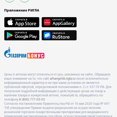
Приложение РИГЛА
Цены в аптеках могут отличаться от цен, указанных на сайте. Обращаем
ваше внимание на то, что сайт
arhangelsk.rigla.ru
носит исключительно
информационный характер и ни при каких условиях не является
публичной офертой, определяемой положениями п. 2 ст. 437 ГК РФ. Для
получения подробной информации о действующих ценах на товар и
наличии товара в конкретной аптеке, пожалуйста, обращайтесь по
телефону
8 (800) 777-03-03
Согласно постановлению Правительства РФ от 16 мая 2020 года № 697
"Об утверждении Правил выдачи разрешения на осуществление
розничной торговли лекарственными препаратами для медицинского
применения дистанционным способом, осуществления такой торговли и