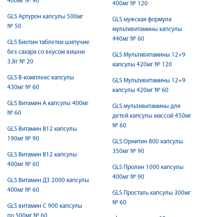
400мг № 90
400мг № 120
GLS Артурон капсулы 500мг
GLS мужская формула
№ 50
мультивитамины капсулы
440мг № 60
GLS Биотин таблетки шипучие
без сахара со вкусом вишни
GLS Мультивитамины 12+9
3,8г № 20
капсулы 420мг № 120
GLS В-комплекс капсулы
GLS Мультивитамины 12+9
430мг № 60
капсулы 420мг № 60
GLS Витамин А капсулы 400мг
GLS мультивитамины для
№ 60
детей капсулы массой 450мг
№ 60
GLS Витамин В12 капсулы
190мг № 90
GLS Орнитин 800 капсулы
350мг № 90
GLS Витамин В12 капсулы
400мг № 60
GLS Пролин 1000 капсулы
400мг № 90
GLS Витамин Д3 2000 капсулы
400мг № 60
GLS Просталь капсулы 300мг
№ 60
GLS витамин С 900 капсулы
по 500мг № 60