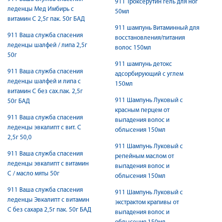
911 Троксерутин гель для ног
леденцы Мед Имбирь с
50мл
витамин C 2,5г пак. 50г БАД
911 шампунь Витаминный для
911 Ваша служба спасения
восстановления/питания
леденцы шалфей / липа 2,5г
волос 150мл
50г
911 шампунь детокс
911 Ваша служба спасения
адсорбирующий с углем
леденцы шалфей и липа с
150мл
витамин C без сах.пак. 2,5г
911 Шампунь Луковый с
50г БАД
красным перцем от
911 Ваша служба спасения
выпадения волос и
леденцы эвкалипт с вит. С
облысения 150мл
2,5г 50,0
911 Шампунь Луковый с
911 Ваша служба спасения
репейным маслом от
леденцы эвкалипт с витамин
выпадения волос и
C / масло мяты 50г
облысения 150мл
911 Ваша служба спасения
911 Шампунь Луковый с
леденцы Эвкалипт с витамин
экстрактом крапивы от
C без сахара 2,5г пак. 50г БАД
выпадения волос и