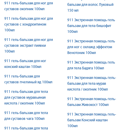
911 гель-бальзам для ног для
бальзам для волос Луковый
суставов окопник 100мл
150 мл
911 гель-бальзам для ног для
911 Экстренная помощь гель
суставов с хондроитином
бальзам для тела бишофит
100мл
100мл
911 гель-бальзам для ног для
911 Экстренная помощь гель
суставов экстракт пиявки
для ног с охлажд эффектом
100мл
Венотоник 100мл
911 гель-бальзам для ног
911 Экстренная помощь гель
конский каштан 100мл
для тела Бадяга 100мл
911 гель-бальзам для
911 Экстренная помощь гель-
суставов пчелиный яд 100мл
бальзам для тела мурав
кислота / окопник 100мл
911 гель-бальзам для тела
для суставов муравьиная
911 Экстренная помощь гель-
кислота / окопник 100мл
бальзам Живокост 100мл
911 гель-бальзам для тела
911 Экстренная помощь гель-
для суставов чага 100мл
бальзам Конский каштан
100мл
911 гель-бальзам для тела