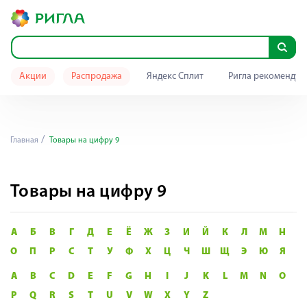
Акции
Распродажа
Яндекс Сплит
Ригла рекомендуе
Главная
Товары на цифру 9
Товары на цифру 9
А
Б
В
Г
Д
Е
Ё
Ж
З
И
Й
К
Л
М
Н
О
П
Р
С
Т
У
Ф
Х
Ц
Ч
Ш
Щ
Э
Ю
Я
A
B
C
D
E
F
G
H
I
J
K
L
M
N
O
P
Q
R
S
T
U
V
W
X
Y
Z