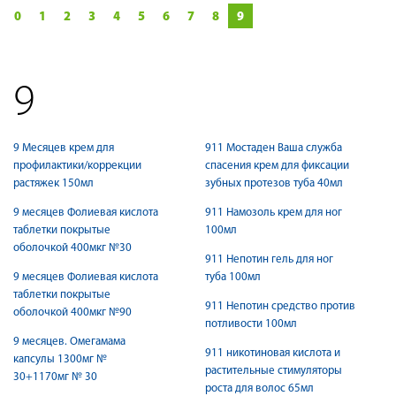
0
1
2
3
4
5
6
7
8
9
9
9 Месяцев крем для
911 Мостаден Ваша служба
профилактики/коррекции
спасения крем для фиксации
растяжек 150мл
зубных протезов туба 40мл
9 месяцев Фолиевая кислота
911 Намозоль крем для ног
таблетки покрытые
100мл
оболочкой 400мкг №30
911 Непотин гель для ног
9 месяцев Фолиевая кислота
туба 100мл
таблетки покрытые
911 Непотин средство против
оболочкой 400мкг №90
потливости 100мл
9 месяцев. Омегамама
911 никотиновая кислота и
капсулы 1300мг №
растительные стимуляторы
30+1170мг № 30
роста для волос 65мл