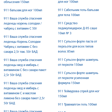
для ног 100мл
облысения 150мл
911 Сабельник гель-бальзам
911 бальзам для ног 100мл
для тела 100мл
911 Ваша служба спасения
911 Средство
леденцы корень солодки /
педикулицидное Д-95 саше
чабрец с витамин C 50г
10мл № 3
911 Ваша служба спасения
911 Сульсен форте паста от
леденцы Корень Солодки
перхъоти для всех типов
Чабрец с витамин C без
волос 85мл
сахара 2,5г пак. 50г БАД
911 Сульсен форте шампунь
911 Ваша служба спасения
от перхоти 150мл
леденцы мед и имбирь с
витамином C без сахара пакет
911 Сульсен форте шампунь
2,5г 50г БАД
от перхоти усиленная
формула 150мл
911 Ваша служба спасения
леденцы мед и имбирь с
911 Теймурова спрей для ног
витамином C и маслом
150мл
лимона без сахара пакет 2,5г
50г БАД
911 Травмалгон гель 100мл
911 Ваша служба спасения