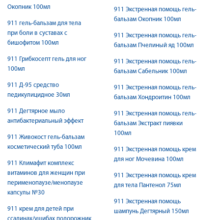
Окопник 100мл
911 Экстренная помощь гель-
бальзам Окопник 100мл
911 гель-бальзам для тела
при боли в суставах с
911 Экстренная помощь гель-
бишофитом 100мл
бальзам Пчелиный яд 100мл
911 Грибкосепт гель для ног
911 Экстренная помощь гель-
100мл
бальзам Сабельник 100мл
911 Д-95 средство
911 Экстренная помощь гель-
педикулицидное 30мл
бальзам Хондроитин 100мл
911 Дегтярное мыло
911 Экстренная помощь гель-
антибактериальный эффект
бальзам Экстракт пиявки
100мл
911 Живокост гель-бальзам
косметический туба 100мл
911 Экстренная помощь крем
для ног Мочевина 100мл
911 Климафит комплекс
витаминов для женщин при
911 Экстренная помощь крем
перименопаузе/менопаузе
для тела Пантенол 75мл
капсулы №30
911 Экстренная помощь
911 крем для детей при
шампунь Дегтярный 150мл
ссадинах/ушибах подорожник