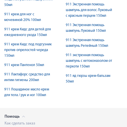
911 Экстренная помощь
50мл
шампунь для волос Луковый
911 крем для ног с
с красным перцем 150мл
мочевиной 20% 100мл
911 Экстренная помощь
911 крем Кидс для детей для
шампунь Луковый 150мл
ежедневного ухода 150мл
911 Экстренная помощь
911 крем Кидс под подгузник
шампунь Репейный 150мл
против опрелостей череда
911 экстренная помощь
150мл
шампунь с кетоконазолом от
911 крем Пантенол 50мл
перхоти 150мл
911 Лактафорс средство для
911 яд гюрзы крем-бальзам
интим гигиены 200мл
50мл
911 Лошадиное масло крем
для тела / рук и ног 100мл
Помощь
Как сделать заказ