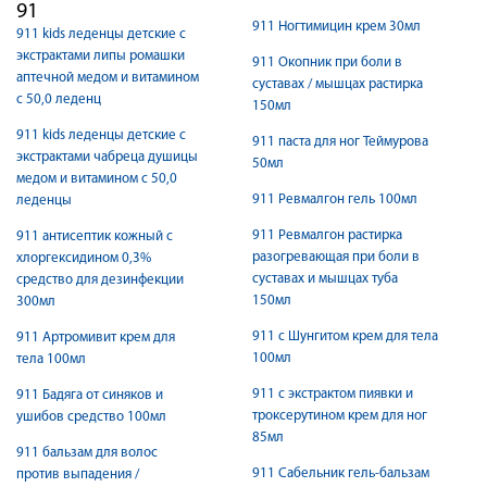
91
911 Ногтимицин крем 30мл
911 kids леденцы детские с
экстрактами липы ромашки
911 Окопник при боли в
аптечной медом и витамином
суставах / мышцах растирка
с 50,0 леденц
150мл
911 kids леденцы детские с
911 паста для ног Теймурова
экстрактами чабреца душицы
50мл
медом и витамином с 50,0
911 Ревмалгон гель 100мл
леденцы
911 Ревмалгон растирка
911 антисептик кожный с
разогревающая при боли в
хлоргексидином 0,3%
суставах и мышцах туба
средство для дезинфекции
150мл
300мл
911 с Шунгитом крем для тела
911 Артромивит крем для
100мл
тела 100мл
911 с экстрактом пиявки и
911 Бадяга от синяков и
троксерутином крем для ног
ушибов средство 100мл
85мл
911 бальзам для волос
911 Сабельник гель-бальзам
против выпадения /