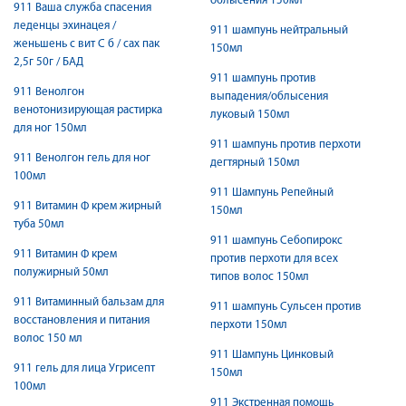
облысения 150мл
911 Ваша служба спасения
леденцы эхинацея /
911 шампунь нейтральный
женьшень с вит С б / сах пак
150мл
2,5г 50г / БАД
911 шампунь против
911 Венолгон
выпадения/облысения
венотонизирующая растирка
луковый 150мл
для ног 150мл
911 шампунь против перхоти
911 Венолгон гель для ног
дегтярный 150мл
100мл
911 Шампунь Репейный
911 Витамин Ф крем жирный
150мл
туба 50мл
911 шампунь Себопирокс
911 Витамин Ф крем
против перхоти для всех
полужирный 50мл
типов волос 150мл
911 Витаминный бальзам для
911 шампунь Сульсен против
восстановления и питания
перхоти 150мл
волос 150 мл
911 Шампунь Цинковый
911 гель для лица Угрисепт
150мл
100мл
911 Экстренная помощь