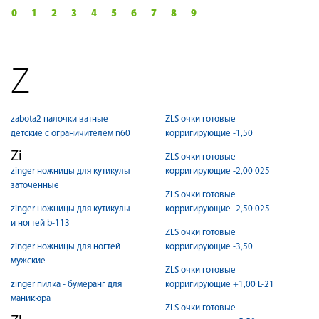
0
1
2
3
4
5
6
7
8
9
Z
zabota2 палочки ватные
ZLS очки готовые
детские с ограничителем n60
корригирующие -1,50
Zi
ZLS очки готовые
zinger ножницы для кутикулы
корригирующие -2,00 025
заточенные
ZLS очки готовые
zinger ножницы для кутикулы
корригирующие -2,50 025
и ногтей b-113
ZLS очки готовые
zinger ножницы для ногтей
корригирующие -3,50
мужские
ZLS очки готовые
zinger пилка - бумеранг для
корригирующие +1,00 L-21
маникюра
ZLS очки готовые