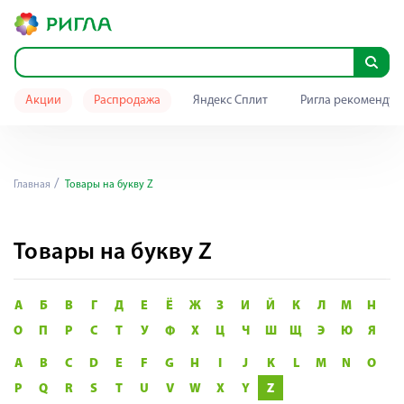
Акции
Распродажа
Яндекс Сплит
Ригла рекомендуе
Главная
Товары на букву Z
Товары на букву Z
А
Б
В
Г
Д
Е
Ё
Ж
З
И
Й
К
Л
М
Н
О
П
Р
С
Т
У
Ф
Х
Ц
Ч
Ш
Щ
Э
Ю
Я
A
B
C
D
E
F
G
H
I
J
K
L
M
N
O
P
Q
R
S
T
U
V
W
X
Y
Z